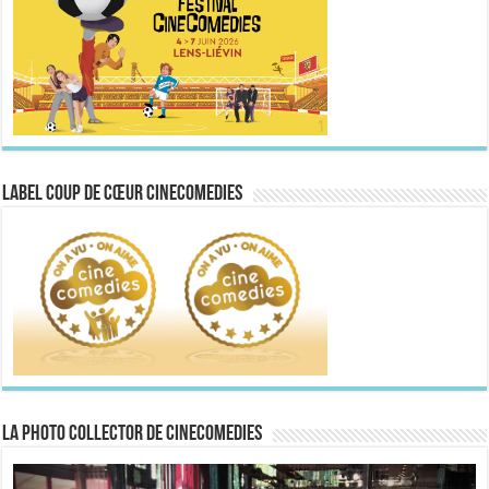
Label Coup de Cœur CineComedies
La Photo collector de CineComedies