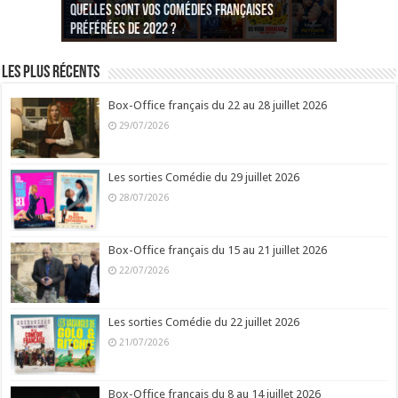
Quelles sont vos comédies françaises
Quel est votre personnage préféré du Père
Quelles sont vos comédies françaises
Quels sont vos 3 comédies de Jean-Marie Poiré
préférées de 2022 ?
Noël est une ordure ?
préférées de 2021 ?
Quel est votre « Gendarme » préféré ?
préférées ?
Quel est votre « Tati » préféré ?
Quel est votre « bronzé » préféré ?
Les plus récents
Box-Office français du 22 au 28 juillet 2026
29/07/2026
Les sorties Comédie du 29 juillet 2026
28/07/2026
Box-Office français du 15 au 21 juillet 2026
22/07/2026
Les sorties Comédie du 22 juillet 2026
21/07/2026
Box-Office français du 8 au 14 juillet 2026