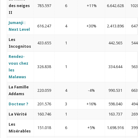
des neiges
785.597
6
+11%
6.642.628
102
II
Jumanji :
616.247
4
+30%
2.413.896
647
Next Level
Les
433.655
1
442.565
544
Incognitos
Rendez-
vous chez
326.838
1
334.644
563
les
Malawas
La Famille
220.059
4
-4%
990.531
663
Addams
Docteur ?
201.576
3
+16%
598.040
494
La Vérité
160.746
1
163.737
269
Les
151.018
6
+5%
1.698.916
399
Misérables