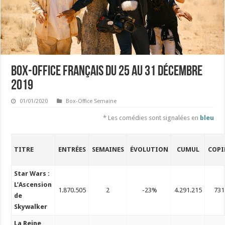
Box-office français du 25 au 31 décembre
2019
01/01/2020
Box-Office Semaine
* Les comédies sont signalées en
bleu
TITRE
ENTRÉES
SEMAINES
ÉVOLUTION
CUMUL
COPI
Star Wars :
L’Ascension
1.870.505
2
-23%
4.291.215
731
de
Skywalker
La Reine