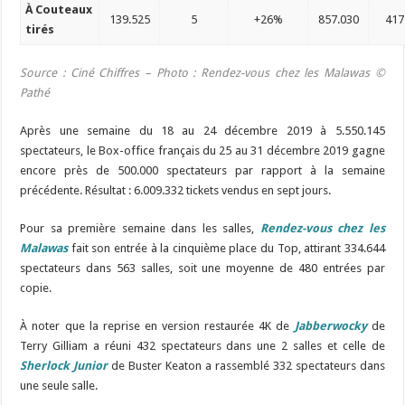
À Couteaux
139.525
5
+26%
857.030
417
tirés
Source : Ciné Chiffres – Photo :
Rendez-vous chez les Malawas
©
Pathé
Après une semaine du 18 au 24 décembre 2019 à 5.550.145
spectateurs, le Box-office français du 25 au 31 décembre 2019 gagne
encore près de 500.000 spectateurs par rapport à la semaine
précédente. Résultat : 6.009.332 tickets vendus en sept jours.
Pour sa première semaine dans les salles,
Rendez-vous chez les
Malawas
fait son entrée à la cinquième place du Top, attirant 334.644
spectateurs dans 563 salles, soit une moyenne de 480 entrées par
copie.
À noter que la reprise en version restaurée 4K de
Jabberwocky
de
Terry Gilliam a réuni 432 spectateurs dans une 2 salles et celle de
Sherlock Junior
de Buster Keaton a rassemblé 332 spectateurs dans
une seule salle.