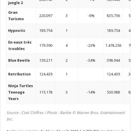
jungle 2
Gran
220.097
3
-6%
835.756
5
Turismo
Hypnotic
189.754
1
189.754
4
En eaux très
179.590
4
-23%
1.478.256
7
troubles
Blue Beetle
159.211
2
-34%
398.944
5
Retribution
124.439
1
124.439
3
Ninja Turtles
Teenage
115.178
3
-14%
530.988
8
Years
Source : Ciné Chiffres /
Photo :
Barbie © Warner Bros. Entertainment
Inc.