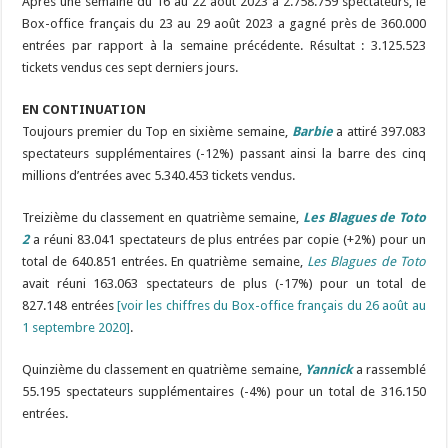
Après une semaine du 16 au 22 août 2023 à 2.758.759 spectateurs, le
Box-office français du 23 au 29 août 2023 a gagné près de 360.000
entrées par rapport à la semaine précédente. Résultat : 3.125.523
tickets vendus ces sept derniers jours.
EN CONTINUATION
Toujours premier du Top en sixième semaine,
Barbie
a attiré 397.083
spectateurs supplémentaires (-12%) passant ainsi la barre des cinq
millions d’entrées avec 5.340.453 tickets vendus.
Treizième du classement en quatrième semaine,
Les Blagues de Toto
2
a réuni 83.041 spectateurs de plus entrées par copie (+2%) pour un
total de 640.851 entrées. En quatrième semaine,
Les Blagues de Toto
avait réuni 163.063 spectateurs de plus (-17%) pour un total de
827.148 entrées
[voir les chiffres du Box-office français du 26 août au
1 septembre 2020]
.
Quinzième du classement en quatrième semaine,
Yannick
a rassemblé
55.195 spectateurs supplémentaires (-4%) pour un total de 316.150
entrées.