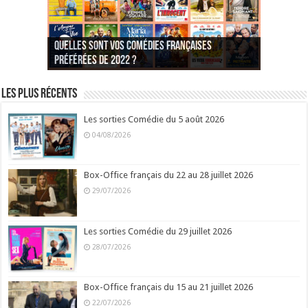
Quelles sont vos comédies françaises
Quel est votre personnage préféré du Père
Quelles sont vos comédies françaises
Quels sont vos 3 comédies de Jean-Marie Poiré
préférées de 2022 ?
Noël est une ordure ?
préférées de 2021 ?
Quel est votre « Gendarme » préféré ?
préférées ?
Quel est votre « Tati » préféré ?
Quel est votre « bronzé » préféré ?
Les plus récents
Les sorties Comédie du 5 août 2026
04/08/2026
Box-Office français du 22 au 28 juillet 2026
29/07/2026
Les sorties Comédie du 29 juillet 2026
28/07/2026
Box-Office français du 15 au 21 juillet 2026
22/07/2026