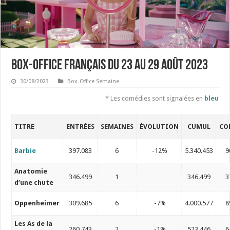
Box-Office français du 23 au 29 août 2023
30/08/2023
Box-Office Semaine
* Les comédies sont signalées en
bleu
TITRE
ENTRÉES
SEMAINES
ÉVOLUTION
CUMUL
CO
Barbie
397.083
6
-12%
5.340.453
9
Anatomie
346.499
1
346.499
3
d’une chute
Oppenheimer
309.685
6
-7%
4.000.577
8
Les As de la
260.743
2
-1%
523.446
6