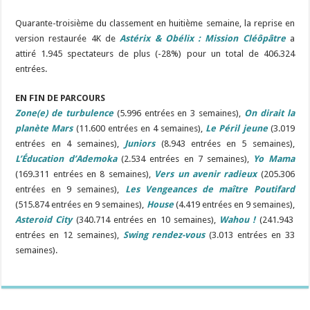
Quarante-troisième du classement en huitième semaine, la reprise en
version restaurée 4K de
Astérix & Obélix : Mission Cléôpâtre
a
attiré 1.945 spectateurs de plus (-28%) pour un total de 406.324
entrées.
EN FIN DE PARCOURS
Zone(e) de turbulence
(5.996 entrées en 3 semaines),
On dirait la
planète Mars
(11.600 entrées en 4 semaines),
Le Péril jeune
(3.019
entrées en 4 semaines),
Juniors
(8.943 entrées en 5 semaines),
L’Éducation d’Ademoka
(2.534 entrées en 7 semaines),
Yo Mama
(169.311 entrées en 8 semaines),
Vers un avenir radieux
(205.306
entrées en 9 semaines),
Les Vengeances de maître Poutifard
(515.874 entrées en 9 semaines),
House
(4.419 entrées en 9 semaines),
Asteroid City
(340.714 entrées en 10 semaines),
Wahou !
(241.943
entrées en 12 semaines),
Swing rendez-vous
(3.013 entrées en 33
semaines).