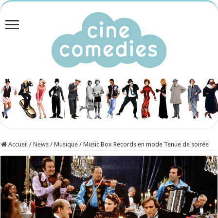
Accueil
/
News
/
Musique
/
Music Box Records en mode Tenue de soirée