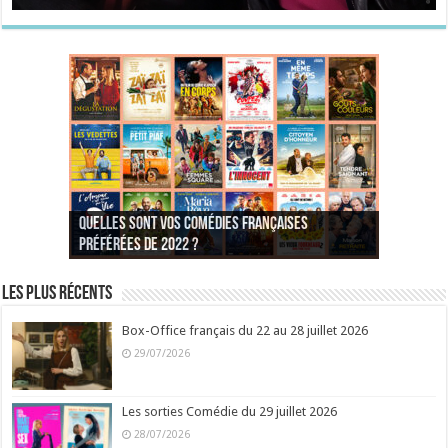
Quelles sont vos comédies françaises
Quel est votre personnage préféré du Père
Quelles sont vos comédies françaises
Quels sont vos 3 comédies de Jean-Marie Poiré
préférées de 2022 ?
Noël est une ordure ?
préférées de 2021 ?
Quel est votre « Gendarme » préféré ?
préférées ?
Quel est votre « Tati » préféré ?
Quel est votre « bronzé » préféré ?
Les plus récents
Box-Office français du 22 au 28 juillet 2026
29/07/2026
Les sorties Comédie du 29 juillet 2026
28/07/2026