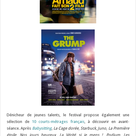
Dénicheur de jeunes talents, le festival propose également une
sélection de
10 courts-métrages français
, à découvrir en avant-
séance. Après
Babysitting
,
La Cage dorée
,
Starbuck
,
Juno
,
La Première
étoile
,
Nos jours heureux
,
La Vérité si je mens !
,
Podium
,
Les