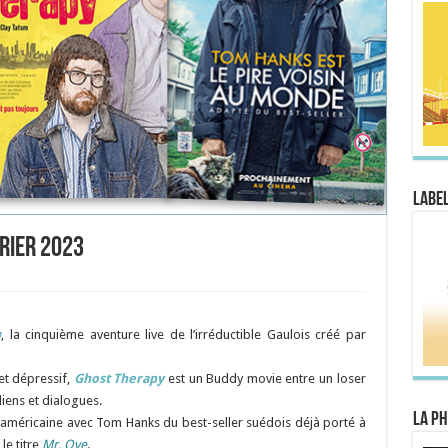
Label
vrier 2023
u
, la cinquième aventure live de l’irréductible Gaulois créé par
et dépressif,
Ghost Therapy
est un Buddy movie entre un loser
iens et dialogues.
La Ph
 américaine avec Tom Hanks du best-seller suédois déjà porté à
le titre
Mr. Ove
.