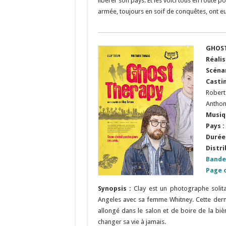
libérer son pays. Et les voici tous en route 
armée, toujours en soif de conquêtes, ont eu
GHOST
Réalis
Scéna
Casti
Robert
Anthon
Musiq
Pays :
Durée 
Distri
Bande
Page o
Synopsis :
Clay est un photographe soli
Angeles avec sa femme Whitney. Cette derniè
allongé dans le salon et de boire de la bièr
changer sa vie à jamais.