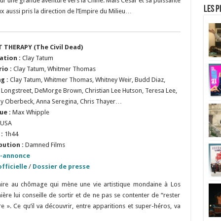
pour une grande aventure vers la Chine. Mais César et sa puissante
Les p
x aussi pris la direction de l’Empire du Milieu…
 THERAPY (The Civil Dead)
ation :
Clay Tatum
rio :
Clay Tatum, Whitmer Thomas
ng :
Clay Tatum, Whitmer Thomas, Whitney Weir, Budd Diaz,
 Longstreet, DeMorge Brown, Christian Lee Hutson, Teresa Lee,
y Oberbeck, Anna Seregina, Chris Thayer…
ue :
Max Whipple
USA
:
1h44
bution :
Damned Films
-annonce
fficielle
/
Dossier de presse
taire au chômage qui mène une vie artistique mondaine à Los
re lui conseille de sortir et de ne pas se contenter de “rester
e ». Ce qu’il va découvrir, entre apparitions et super-héros, va