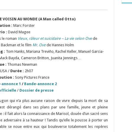
RE VOISIN AU MONDE (A Man called Otto)
ation :
Marc Forster
rio :
David Magee
s le roman
Vieux, râleur et suicidaire – La vie selon Ove
de
k Backman et le film
Mr. Ove
de Hannes Holm
ng :
Tom Hanks, Mariana Treviño, Rachel Keller, Manuel Garcia-
 Mack Bayda, Cameron Britton, Juanita Jennings…
ue :
Thomas Newman
USA /
Durée :
2h07
bution :
Sony Pictures France
-annonce 1
/
Bande-annonce 2
fficielle
/
Dossier de presse
gon qui n’a plus aucune raison de vivre depuis la mort de sa
l est dérangé dans ses plans par une famille, jeune et pleine
ne : il fait alors la connaissance de Marisol, douée d’un sacré sens
ne adversaire à sa hauteur ! Tandis qu’elle le pousse à porter un
bable se noue entre eux qui bouleverse totalement les repères