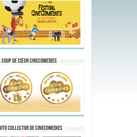
 Coup de Cœur CineComedies
oto collector de CineComedies