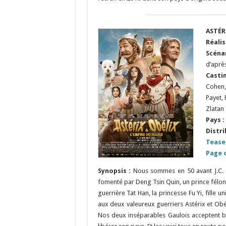
ASTÉR
Réali
Scéna
d’aprè
Castin
Cohen,
Payet,
Zlatan
Pays :
Distri
Tease
Page o
Synopsis :
Nous sommes en 50 avant J.C. L
fomenté par Deng Tsin Quin, un prince félon
guerrière Tat Han, la princesse Fu Yi, fille 
aux deux valeureux guerriers Astérix et Obé
Nos deux inséparables Gaulois acceptent bi