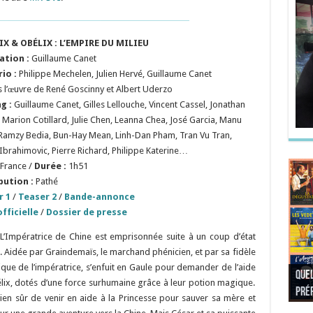
IX & OBÉLIX : L’EMPIRE DU MILIEU
sation
:
Guillaume Canet
rio
:
Philippe Mechelen, Julien Hervé, Guillaume Canet
s l’œuvre de René Goscinny et Albert Uderzo
g :
Guillaume Canet, Gilles Lellouche, Vincent Cassel, Jonathan
 Marion Cotillard, Julie Chen, Leanna Chea, José Garcia, Manu
 Ramzy Bedia, Bun-Hay Mean, Linh-Dan Pham, Tran Vu Tran,
 Ibrahimovic, Pierre Richard, Philippe Katerine…
France /
Durée :
1h51
bution :
Pathé
r 1
/
Teaser 2
/
Bande-annonce
fficielle
/
Dossier de presse
’Impératrice de Chine est emprisonnée suite à un coup d’état
. Aidée par Graindemaïs, le marchand phénicien, et par sa fidèle
unique de l’impératrice, s’enfuit en Gaule pour demander de l’aide
Quel
Quel
Quel
Quel
lix, dotés d’une force surhumaine grâce à leur potion magique.
préf
Noël
préf
Quel
pré
Quel
Quel
en sûr de venir en aide à la Princesse pour sauver sa mère et