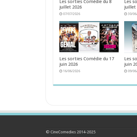
Les sorties Comédie du 8
Les s
juillet 2026
juille
07/07/2026
30/06
Les sorties Comédie du 17
Les s
juin 2026
juin 2
16/06/2026
09/06
© CineComedies 2014-2025