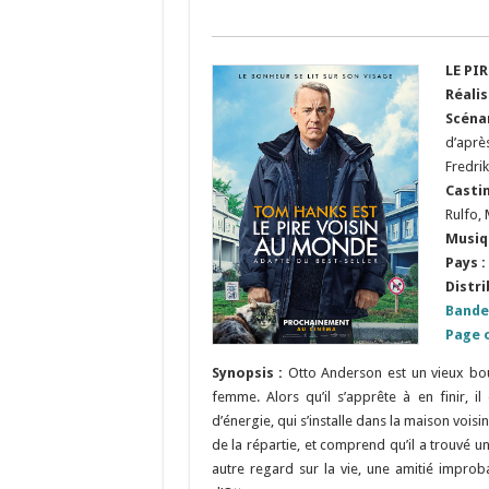
LE PI
Réalis
Scéna
d’aprè
Fredri
Casti
Rulfo,
Musiq
Pays :
Distri
Bande
Page o
Synopsis :
Otto Anderson est un vieux bou
femme. Alors qu’il s’apprête à en finir, i
d’énergie, qui s’installe dans la maison voisi
de la répartie, et comprend qu’il a trouvé u
autre regard sur la vie, une amitié impro