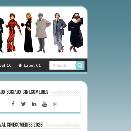
val CC
Label CC
aux sociaux CineComedies
VAL CINECOMEDIES 2026