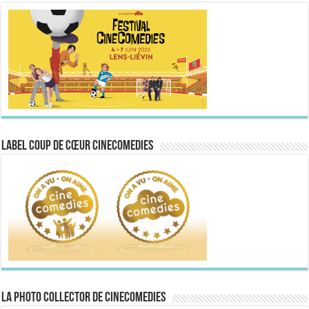
Label Coup de Cœur CineComedies
La Photo collector de CineComedies