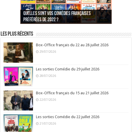
Quelles sont vos comédies françaises
Quel est votre personnage préféré du Père
Quelles sont vos comédies françaises
Quels sont vos 3 comédies de Jean-Marie Poiré
préférées de 2022 ?
Noël est une ordure ?
préférées de 2021 ?
Quel est votre « Gendarme » préféré ?
préférées ?
Quel est votre « Tati » préféré ?
Quel est votre « bronzé » préféré ?
Les plus récents
Box-Office français du 22 au 28 juillet 2026
29/07/2026
Les sorties Comédie du 29 juillet 2026
28/07/2026
Box-Office français du 15 au 21 juillet 2026
22/07/2026
Les sorties Comédie du 22 juillet 2026
21/07/2026