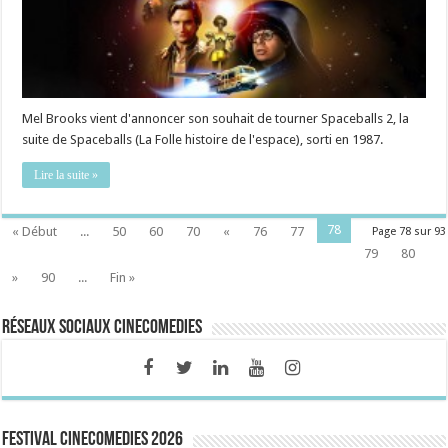
Mel Brooks vient d'annoncer son souhait de tourner Spaceballs 2, la
suite de Spaceballs (La Folle histoire de l'espace), sorti en 1987.
Lire la suite »
78
« Début
...
50
60
70
«
76
77
Page 78 sur 93
79
80
»
90
...
Fin »
Réseaux sociaux CineComedies
FESTIVAL CINECOMEDIES 2026