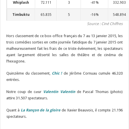
Whiplash
72.111
3
-41%
332.903
Timbuktu
65.835
5
-16%
548.894
Source : Ciné Chiffres
Hors classement de ce box-office français du 7 au 13 janvier 2015, les
trois comédies sorties en cette journée fatidique du 7 janvier 2015 ont
malheureusement fait les frais de ce triste évènement, les spectateurs
ayant largement déserté les salles de théâtre et de cinéma de
l’hexagone.
Quinzième du classement,
Chic !
de Jérôme Cornuau
cumule 46.320
entrées.
Notre coup de cœur
Valentin Valentin
de Pascal Thomas (photo)
attire 31.507 spectateurs.
Quant à
La Rançon de la gloire
de Xavier Beauvois, il compte 21.196
spectateurs.