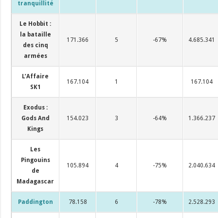
tranquillité
Le Hobbit :
la bataille
171.366
5
-67%
4.685.341
des cinq
armées
L’Affaire
167.104
1
167.104
SK1
Exodus :
Gods And
154.023
3
-64%
1.366.237
Kings
Les
Pingouins
105.894
4
-75%
2.040.634
de
Madagascar
Paddington
78.158
6
-78%
2.528.293