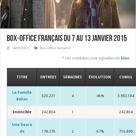
Box-office français du 7 au 13 janvier 2015
14/01/2015
Box-Office Semaine
* Les comédies sont signalées en
bleu
TITRE
ENTRÉES
SEMAINES
ÉVOLUTION
CUMUL
La Famille
620.231
4
-46%
3.983.184
Bélier
Invincible
242.804
1
242.804
Une heure
de
178.376
2
-67%
716.800