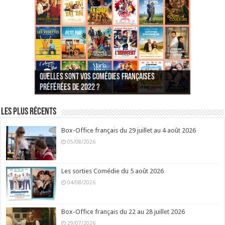
Quelles sont vos comédies françaises
Quel est votre personnage préféré du Père
Quelles sont vos comédies françaises
Quels sont vos 3 comédies de Jean-Marie Poiré
préférées de 2022 ?
Noël est une ordure ?
préférées de 2021 ?
Quel est votre « Gendarme » préféré ?
préférées ?
Quel est votre « Tati » préféré ?
Quel est votre « bronzé » préféré ?
Les plus récents
Box-Office français du 29 juillet au 4 août 2026
05/08/2026
Les sorties Comédie du 5 août 2026
04/08/2026
Box-Office français du 22 au 28 juillet 2026
29/07/2026