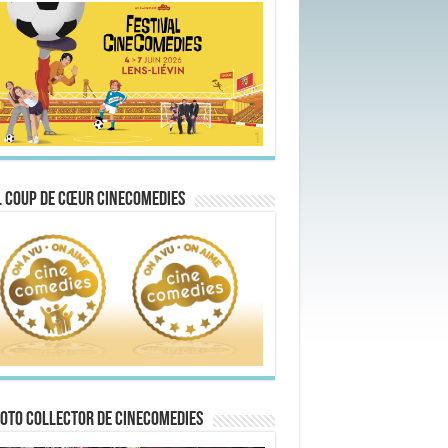
 Coup de Cœur CineComedies
oto collector de CineComedies