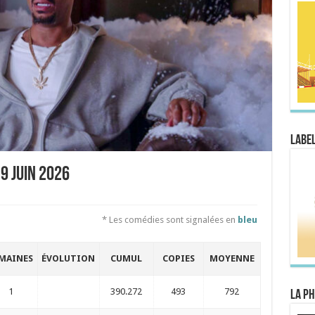
Label
9 juin 2026
* Les comédies sont signalées en
bleu
MAINES
ÉVOLUTION
CUMUL
COPIES
MOYENNE
1
390.272
493
792
La Ph