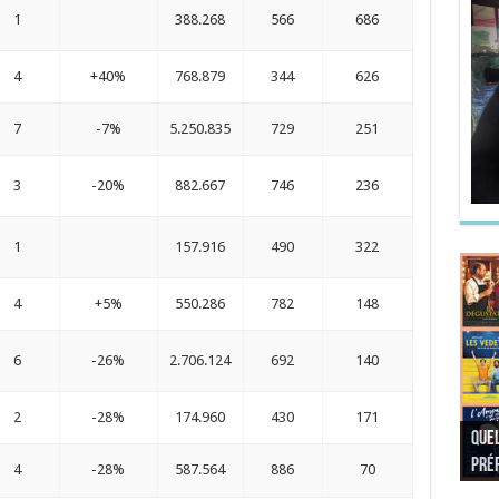
1
388.268
566
686
4
+40%
768.879
344
626
7
-7%
5.250.835
729
251
3
-20%
882.667
746
236
1
157.916
490
322
4
+5%
550.286
782
148
6
-26%
2.706.124
692
140
2
-28%
174.960
430
171
Quel
Quel
Quel
Quel
préf
Noël
préf
Quel
pré
Quel
Quel
4
-28%
587.564
886
70