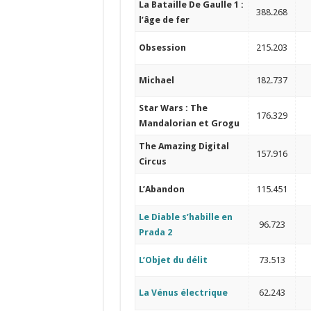
La Bataille De Gaulle 1 :
388.268
l’âge de fer
Obsession
215.203
Michael
182.737
Star Wars : The
176.329
Mandalorian et Grogu
The Amazing Digital
157.916
Circus
L’Abandon
115.451
Le Diable s’habille en
96.723
Prada 2
L’Objet du délit
73.513
La Vénus électrique
62.243