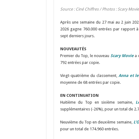
Source : Ciné Chiffres /
Photos
:
Scary Movie
Après une semaine du 27 mai au 2 juin 2026 
2026 gagne 760.000 entrées par rapport à l
sept derniers jours.
NOUVEAUTÉS
Premier du Top, le nouveau
Scary Movie
a 
792 entrées par copie.
Vingt-quatrième du classement,
Anna et le
moyenne de 68 entrées par copie.
EN CONTINUATION
Huitième du Top en sixième semaine,
L
supplémentaires (-26%), pour un total de 2.
Neuvième du Top en deuxième semaine,
L’O
pour un total de 174.960 entrées.