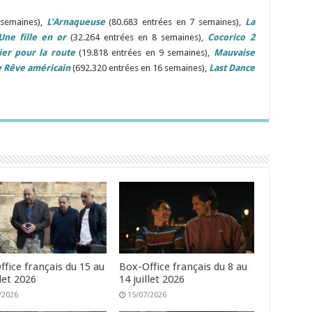
 semaines),
L’Arnaqueuse
(80.683 entrées en 7 semaines),
La
Une fille en or
(32.264 entrées en 8 semaines),
Cocorico 2
er pour la route
(19.818 entrées en 9 semaines),
Mauvaise
 Rêve américain
(692.320 entrées en 16 semaines),
Last Dance
fice français du 15 au
Box-Office français du 8 au
llet 2026
14 juillet 2026
/2026
15/07/2026