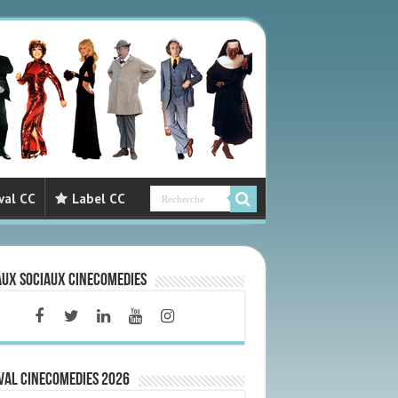
val CC
Label CC
aux sociaux CineComedies
VAL CINECOMEDIES 2026