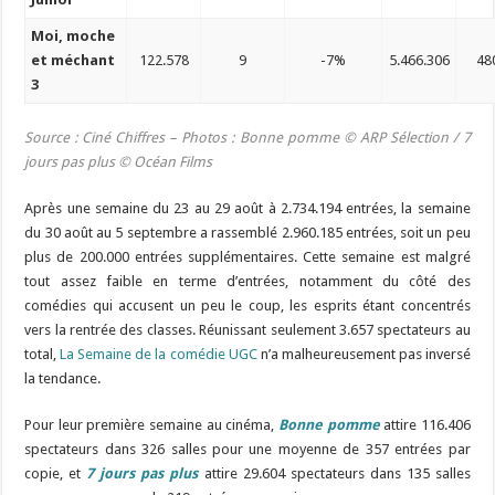
Moi, moche
et méchant
122.578
9
-7%
5.466.306
48
3
Source : Ciné Chiffres – Photos : Bonne pomme ©
ARP Sélection
/
7
jours pas plus © Océan Films
Après une semaine du 23 au 29 août à 2.734.194 entrées, la semaine
du 30 août au 5 septembre a rassemblé 2.960.185 entrées, soit un peu
plus de 200.000 entrées supplémentaires. Cette semaine est malgré
tout assez faible en terme d’entrées, notamment du côté des
comédies qui accusent un peu le coup, les esprits étant concentrés
vers la rentrée des classes. Réunissant seulement 3.657 spectateurs au
total,
La Semaine de la comédie UGC
n’a malheureusement pas inversé
la tendance.
Pour leur première semaine au cinéma,
Bonne pomme
attire 116.406
spectateurs dans 326 salles pour une moyenne de 357 entrées par
copie, et
7 jours pas plus
attire 29.604 spectateurs dans 135 salles