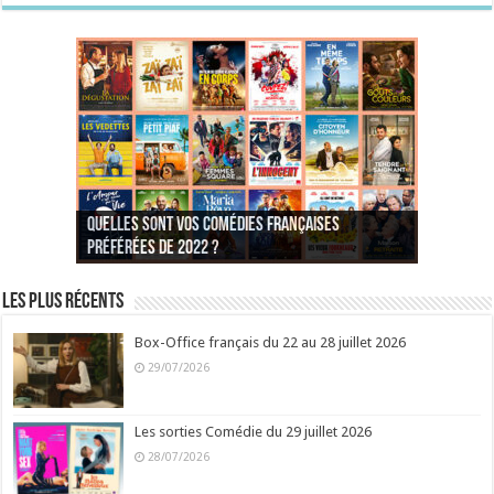
Quelles sont vos comédies françaises
Quel est votre personnage préféré du Père
Quelles sont vos comédies françaises
Quels sont vos 3 comédies de Jean-Marie Poiré
préférées de 2022 ?
Noël est une ordure ?
préférées de 2021 ?
Quel est votre « Gendarme » préféré ?
préférées ?
Quel est votre « Tati » préféré ?
Quel est votre « bronzé » préféré ?
Les plus récents
Box-Office français du 22 au 28 juillet 2026
29/07/2026
Les sorties Comédie du 29 juillet 2026
28/07/2026