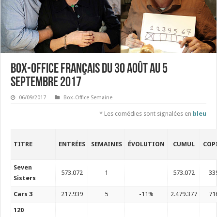
Box-office français du 30 août au 5
septembre 2017
06/09/2017
Box-Office Semaine
* Les comédies sont signalées en
bleu
TITRE
ENTRÉES
SEMAINES
ÉVOLUTION
CUMUL
COP
Seven
573.072
1
573.072
33
Sisters
Cars 3
217.939
5
-11%
2.479.377
71
120