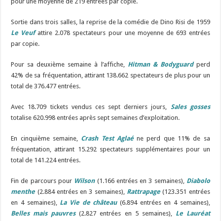
pour une moyenne de 219 entrées par copie.
Sortie dans trois salles, la reprise de la comédie de Dino Risi de 1959
Le Veuf
attire 2.078 spectateurs pour une moyenne de 693 entrées
par copie.
Pour sa deuxième semaine à l’affiche,
Hitman & Bodyguard
perd
42% de sa fréquentation, attirant 138.662 spectateurs de plus pour un
total de 376.477 entrées.
Avec 18.709 tickets vendus ces sept derniers jours,
Sales gosses
totalise 620.998 entrées après sept semaines d’exploitation.
En cinquième semaine,
Crash Test Aglaé
ne perd que 11% de sa
fréquentation, attirant 15.292 spectateurs supplémentaires pour un
total de 141.224 entrées.
Fin de parcours pour
Wilson
(1.166 entrées en 3 semaines),
Diabolo
menthe
(2.884 entrées en 3 semaines),
Rattrapage
(123.351 entrées
en 4 semaines),
La Vie de château
(6.894 entrées en 4 semaines),
Belles mais pauvres
(2.827 entrées en 5 semaines),
Le Lauréat