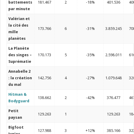
battements
181.467
2
-18%
401.536
40
par minute
Valérian et
la cité des
173.766
6
-31%
3.859.245
70
mille
planètes
La Planète
des singes –
170.173
5
-35%
2.598.011
61
Suprématie
Annabelle 2
: la création
142.756
4
-27%
1.079.648
32
du mal
Hitman &
138.662
2
-42%
376.477
46
Bodyguard
Petit
129.263
1
129.263
18
paysan
Bigfoot
127.988
3
+12%
385.166
32
Junior