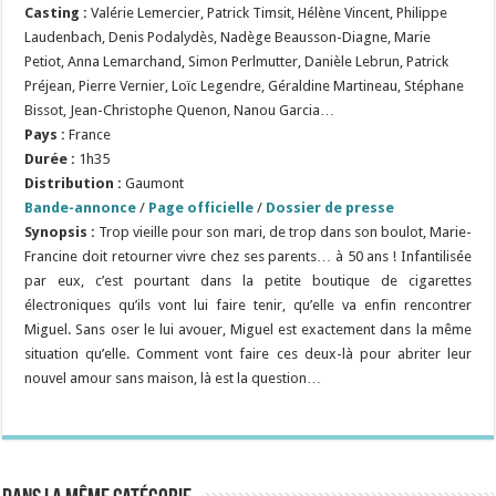
Casting :
Valérie Lemercier, Patrick Timsit, Hélène Vincent, Philippe
Laudenbach, Denis Podalydès, Nadège Beausson-Diagne, Marie
Petiot, Anna Lemarchand, Simon Perlmutter, Danièle Lebrun, Patrick
Préjean, Pierre Vernier, Loïc Legendre, Géraldine Martineau, Stéphane
Bissot, Jean-Christophe Quenon, Nanou Garcia…
Pays :
France
Durée :
1h35
Distribution :
Gaumont
Bande-annonce
/
Page officielle
/
Dossier de presse
Synopsis :
Trop vieille pour son mari, de trop dans son boulot, Marie-
Francine doit retourner vivre chez ses parents… à 50 ans ! Infantilisée
par eux, c’est pourtant dans la petite boutique de cigarettes
électroniques qu’ils vont lui faire tenir, qu’elle va enfin rencontrer
Miguel. Sans oser le lui avouer, Miguel est exactement dans la même
situation qu’elle. Comment vont faire ces deux-là pour abriter leur
nouvel amour sans maison, là est la question…