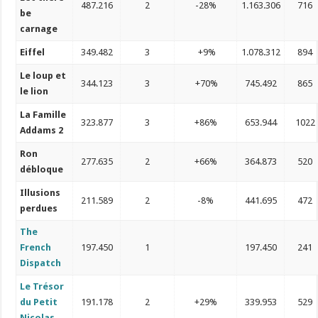
487.216
2
-28%
1.163.306
716
be
carnage
Eiffel
349.482
3
+9%
1.078.312
894
Le loup et
344.123
3
+70%
745.492
865
le lion
La Famille
323.877
3
+86%
653.944
1022
Addams 2
Ron
277.635
2
+66%
364.873
520
débloque
Illusions
211.589
2
-8%
441.695
472
perdues
The
French
197.450
1
197.450
241
Dispatch
Le Trésor
du Petit
191.178
2
+29%
339.953
529
Nicolas