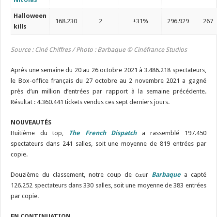
Halloween
168.230
2
+31%
296.929
267
kills
Source : Ciné Chiffres / Photo : Barbaque
© Cinéfrance Studios
Après une semaine du 20 au 26 octobre 2021 à 3.486.218 spectateurs,
le Box-office français du 27 octobre au 2 novembre 2021 a gagné
près d’un million d’entrées par rapport à la semaine précédente.
Résultat : 4.360.441 tickets vendus ces sept derniers jours.
NOUVEAUTÉS
Huitième du top,
The French Dispatch
a rassemblé 197.450
spectateurs dans 241 salles, soit une moyenne de 819 entrées par
copie.
Douzième du classement, notre coup de cœur
Barbaque
a capté
126.252 spectateurs dans 330 salles, soit une moyenne de 383 entrées
par copie.
EN CONTINUATION