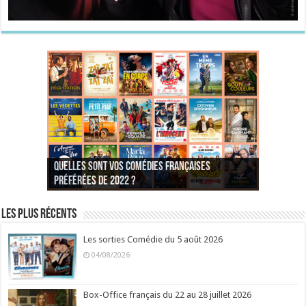
Quelles sont vos comédies françaises
Quel est votre personnage préféré du Père
Quelles sont vos comédies françaises
Quels sont vos 3 comédies de Jean-Marie Poiré
préférées de 2022 ?
Noël est une ordure ?
préférées de 2021 ?
Quel est votre « Gendarme » préféré ?
préférées ?
Quel est votre « Tati » préféré ?
Quel est votre « bronzé » préféré ?
Les plus récents
Les sorties Comédie du 5 août 2026
04/08/2026
Box-Office français du 22 au 28 juillet 2026