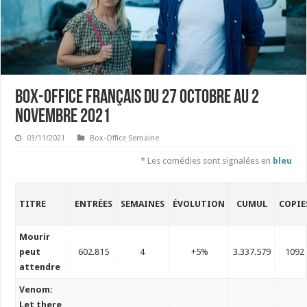
Box-office français du 27 octobre au 2
novembre 2021
03/11/2021
Box-Office Semaine
* Les comédies sont signalées en
bleu
TITRE
ENTRÉES
SEMAINES
ÉVOLUTION
CUMUL
COPIE
Mourir
peut
602.815
4
+5%
3.337.579
1092
attendre
Venom:
Let there