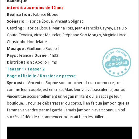
BARBAQUE
interdit aux moins de 12 ans
Réalisation
:
Fabrice Éboué
Scénario
:
Fabrice Éboué, Vincent Solignac
Casting :
Fabrice Éboué, Marina Foïs, Jean-Francois Cayrey, Lisa Do
Couto Texeira, Victor Meutelet, Stéphane Soo Mongo, Virginie Hocq,
Christophe Hondelatte…
Musique :
Guillaume Roussel
Pays :
France /
Durée :
1h32
Distribution :
Apollo Films
Teaser 1
/
Teaser 2
Page officielle
/
Dossier de presse
Synopsis :
Vincent et Sophie sont bouchers. Leur commerce, tout
comme leur couple, est en crise. Mais leur vie va basculer le jour où
Vincent tue accidentellement un vegan militant qui a saccagé leur
boutique… Pour se débarrasser du corps, il en fait un jambon que sa
femme va vendre par mégarde. Jamais jambon n’avait connu un tel
succès ! L’idée de recommencer pourrait bien les titiller…