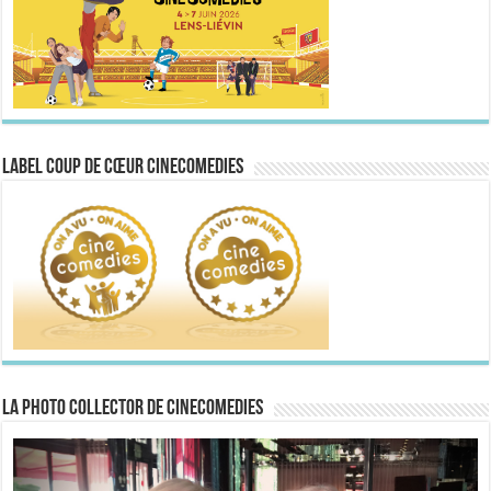
Label Coup de Cœur CineComedies
La Photo collector de CineComedies