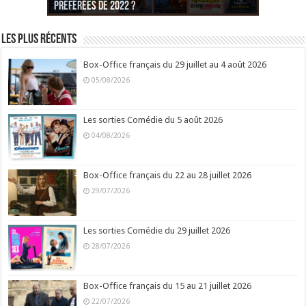
préférées de 2022 ?
Noël est une ordure ?
préférées de 2021 ?
Quel est votre « Gendarme » préféré ?
préférées ?
Quel est votre « Tati » préféré ?
Quel est votre « bronzé » préféré ?
Les plus récents
Box-Office français du 29 juillet au 4 août 2026
05/08/2026
Les sorties Comédie du 5 août 2026
04/08/2026
Box-Office français du 22 au 28 juillet 2026
29/07/2026
Les sorties Comédie du 29 juillet 2026
28/07/2026
Box-Office français du 15 au 21 juillet 2026
22/07/2026