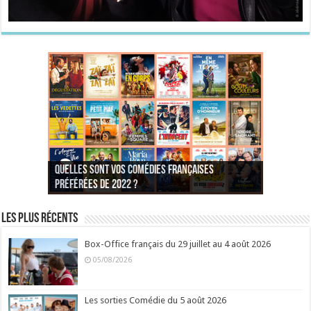
Quelles sont vos comédies françaises
Quel est votre personnage préféré du Père
Quelles sont vos comédies françaises
Quels sont vos 3 comédies de Jean-Marie Poiré
préférées de 2022 ?
Noël est une ordure ?
préférées de 2021 ?
Quel est votre « Gendarme » préféré ?
préférées ?
Quel est votre « Tati » préféré ?
Quel est votre « bronzé » préféré ?
Les plus récents
Box-Office français du 29 juillet au 4 août 2026
05/08/2026
Les sorties Comédie du 5 août 2026