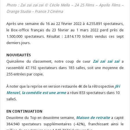
Photo :
Zaï zaï zaï zaï © Cécile Mella – 24 25 Films – Apollo Films –
Orange Studio – France 3 Cinéma
Après une semaine du 16 au 22 février 2022 à 4.255.891 spectateurs,
le Box-office français du 23 février au 1 mars 2022 perd près de
1.500.000 spectateurs. Résultat : 2.814.170 tickets vendus ces sept
derniers jours.
NOUVEAUTÉS
Quinzième du classement, notre coup de cœur
Zaï zaï zaï zaï
a
rassemblé 47.192 spectateurs dans 185 salles, soit une moyenne de
255 entrées par copie.
À noter que la reprise en version restaurée 4K de la rétrospective
Jiří
Menzel, la comédie est une arme
a réuni 853 spectateurs dans 10
salleS.
EN CONTINUATION
Deuxième du Top en deuxième semaine,
Maison de retraite
a capté
384.940 spectateurs supplémentaires (-42%), franchissant ainsi le