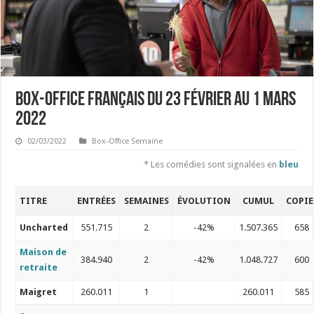
Box-office français du 23 février au 1 mars
2022
02/03/2022
Box-Office Semaine
* Les comédies sont signalées en
bleu
TITRE
ENTRÉES
SEMAINES
ÉVOLUTION
CUMUL
COPIE
Uncharted
551.715
2
-42%
1.507.365
658
Maison de
384.940
2
-42%
1.048.727
600
retraite
Maigret
260.011
1
260.011
585