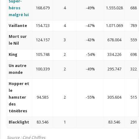
Super-
héros
168.679
4
-49%
1.555.028
688
malgré lui
Vaillante
154.723
4
-47%
1.071.069
789
Mort sur
124.157
3
-43%
678.004
559
le Nil
King
105.748
2
-54%
334.226
698
Un autre
100.339
2
-49%
295.747
322
monde
Hopper et
le
hamster
94.585
2
-55%
305.604
515
des
ténèbres
Blacklight
83.546
1
83.546
291
Source : Ciné Chiffres