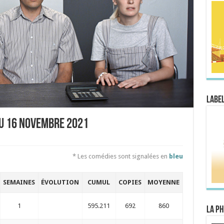
Label
au 16 novembre 2021
* Les comédies sont signalées en
bleu
SEMAINES
ÉVOLUTION
CUMUL
COPIES
MOYENNE
1
595.211
692
860
La Ph