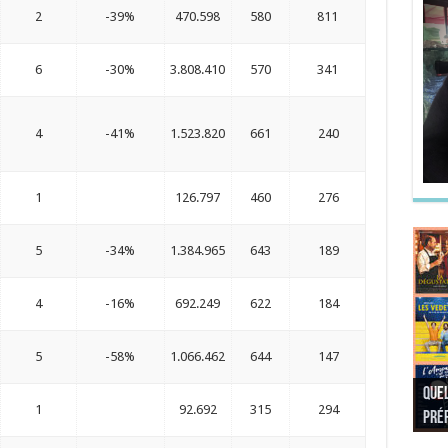
2
-39%
470.598
580
811
6
-30%
3.808.410
570
341
4
-41%
1.523.820
661
240
1
126.797
460
276
5
-34%
1.384.965
643
189
4
-16%
692.249
622
184
5
-58%
1.066.462
644
147
Quel
Quel
Quel
Quel
1
92.692
315
294
préf
Noël
préf
Quel
pré
Quel
Quel