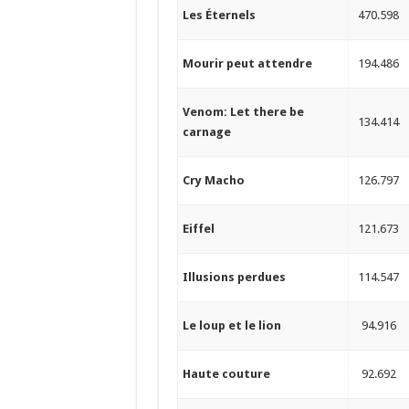
Les Éternels
470.598
Mourir peut attendre
194.486
Venom: Let there be
134.414
carnage
Cry Macho
126.797
Eiffel
121.673
Illusions perdues
114.547
Le loup et le lion
94.916
Haute couture
92.692