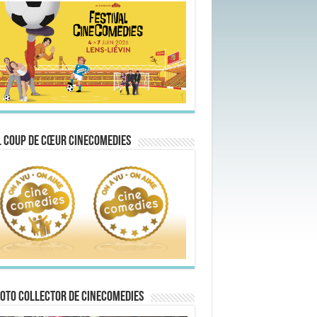
 Coup de Cœur CineComedies
oto collector de CineComedies