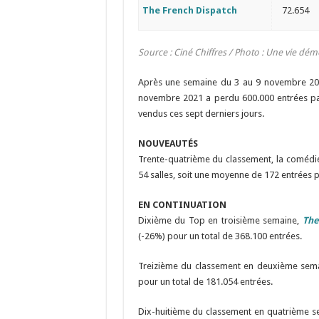
The French Dispatch
72.654
Source : Ciné Chiffres / Photo : Une vie dé
Après une semaine du 3 au 9 novembre 2021
novembre 2021 a perdu 600.000 entrées par 
vendus ces sept derniers jours.
NOUVEAUTÉS
Trente-quatrième du classement, la coméd
54 salles, soit une moyenne de 172 entrées p
EN CONTINUATION
Dixième du Top en troisième semaine,
The
(-26%) pour un total de 368.100 entrées.
Treizième du classement en deuxième sem
pour un total de 181.054 entrées.
Dix-huitième du classement en quatrième 