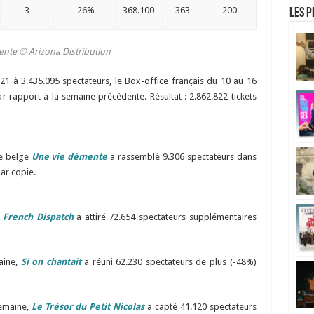
3
-26%
368.100
363
200
Les p
mente
© Arizona Distribution
 à 3.435.095 spectateurs, le Box-office français du 10 au 16
rapport à la semaine précédente. Résultat : 2.862.822 tickets
ie belge
Une vie démente
a rassemblé 9.306 spectateurs dans
ar copie.
 French Dispatch
a attiré 72.654 spectateurs supplémentaires
aine,
Si on chantait
a réuni 62.230 spectateurs de plus (-48%)
semaine,
Le Trésor du Petit Nicolas
a capté 41.120 spectateurs