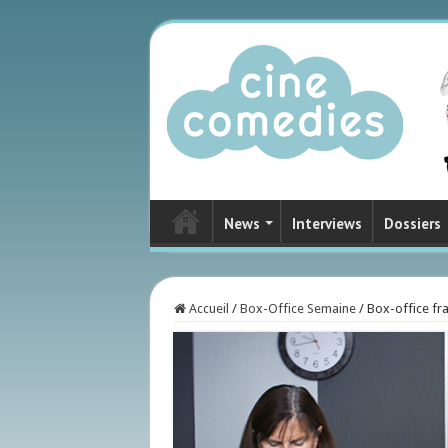
News
Interviews
Dossiers
Accueil
/
Box-Office Semaine
/
Box-office fr