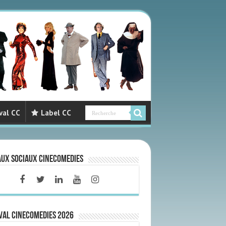
val CC
Label CC
aux sociaux CineComedies
VAL CINECOMEDIES 2026