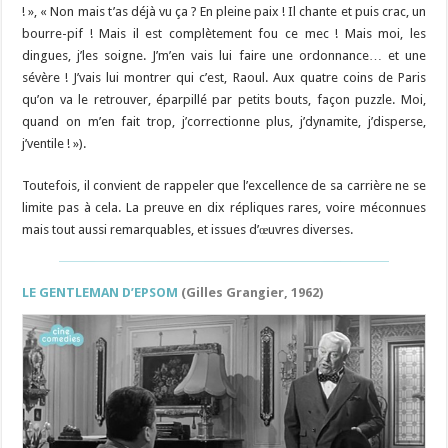
! », « Non mais t’as déjà vu ça ? En pleine paix ! Il chante et puis crac, un
bourre-pif ! Mais il est complètement fou ce mec ! Mais moi, les
dingues, j’les soigne. J’m’en vais lui faire une ordonnance… et une
sévère ! J’vais lui montrer qui c’est, Raoul. Aux quatre coins de Paris
qu’on va le retrouver, éparpillé par petits bouts, façon puzzle. Moi,
quand on m’en fait trop, j’correctionne plus, j’dynamite, j’disperse,
j’ventile ! »).
Toutefois, il convient de rappeler que l’excellence de sa carrière ne se
limite pas à cela. La preuve en dix répliques rares, voire méconnues
mais tout aussi remarquables, et issues d’œuvres diverses.
LE GENTLEMAN D’EPSOM
(Gilles Grangier, 1962)