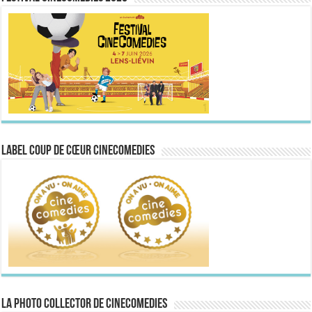
Label Coup de Cœur CineComedies
La Photo collector de CineComedies