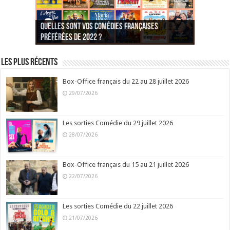
Quelles sont vos comédies françaises
Quel est votre personnage préféré du Père
Quelles sont vos comédies françaises
Quels sont vos 3 comédies de Jean-Marie Poiré
préférées de 2022 ?
Noël est une ordure ?
préférées de 2021 ?
Quel est votre « Gendarme » préféré ?
préférées ?
Quel est votre « Tati » préféré ?
Quel est votre « bronzé » préféré ?
Les plus récents
Box-Office français du 22 au 28 juillet 2026
29/07/2026
Les sorties Comédie du 29 juillet 2026
28/07/2026
Box-Office français du 15 au 21 juillet 2026
22/07/2026
Les sorties Comédie du 22 juillet 2026
21/07/2026