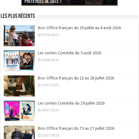
préférées de 2022 ?
Noël est une ordure ?
préférées de 2021 ?
Quel est votre « Gendarme » préféré ?
préférées ?
Quel est votre « Tati » préféré ?
Quel est votre « bronzé » préféré ?
Les plus récents
Box-Office français du 29 juillet au 4 août 2026
05/08/2026
Les sorties Comédie du 5 août 2026
04/08/2026
Box-Office français du 22 au 28 juillet 2026
29/07/2026
Les sorties Comédie du 29 juillet 2026
28/07/2026
Box-Office français du 15 au 21 juillet 2026
22/07/2026