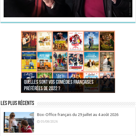
Quelles sont vos comédies françaises
Quel est votre personnage préféré du Père
Quelles sont vos comédies françaises
Quels sont vos 3 comédies de Jean-Marie Poiré
préférées de 2022 ?
Noël est une ordure ?
préférées de 2021 ?
Quel est votre « Gendarme » préféré ?
préférées ?
Quel est votre « Tati » préféré ?
Quel est votre « bronzé » préféré ?
Les plus récents
Box-Office français du 29 juillet au 4 août 2026
05/08/2026