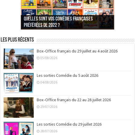
Quelles sont vos comédies françaises
Quel est votre personnage préféré du Père
Quelles sont vos comédies françaises
Quels sont vos 3 comédies de Jean-Marie Poiré
préférées de 2022 ?
Noël est une ordure ?
préférées de 2021 ?
Quel est votre « Gendarme » préféré ?
préférées ?
Quel est votre « Tati » préféré ?
Quel est votre « bronzé » préféré ?
Les plus récents
Box-Office français du 29 juillet au 4 août 2026
05/08/2026
Les sorties Comédie du 5 août 2026
04/08/2026
Box-Office français du 22 au 28 juillet 2026
29/07/2026
Les sorties Comédie du 29 juillet 2026
28/07/2026