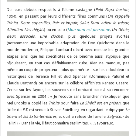
De leurs débuts respectifs à l’ultime castagne (
Petit Papa baston
,
1994), en passant par leurs différents films communs (
On l’appelle
Trinita
,
Deux super-flics, Pair et impair, Salut l’ami, adieu le trésor,
Attention ! les dégâts
) ou en solo (
Mon nom est personne
, Un Génie,
deux associés, une cloche
), plus quelques projets avortés
(notamment une improbable adaptation de Don Quichotte dans le
monde moderne), Philippe Lombard décrit avec minutie les grandes
étapes ainsi que les spécificités de ce binôme aussi atypique que
réjouissant, en tout cas définitivement culte. Rien ne manque, pas
même un coup de projecteur – plus que mérité – sur les « doubleurs »
historiques de Terence Hill et Bud Spencer (Dominique Paturel et
Claude Bertrand) ou encore sur le célèbre affichiste Renato Casaro.
Cerise sur les fayots, les souvenirs de Lombard suite à sa rencontre
avec Spencer en 2004 : « Je l’écoute sans broncher m’expliquer que
Mel Brooks a copié les
Trinita
pour faire
Le Shérif est en prison
, que
l’idée de
E.T.
est venue à Steven Spielberg en regardant le diptyque
Le
Shérif et les Extra-terrestres
, et qu’il a refusé de faire le
Satyricon
de
Fellini (« Dans la vie, il faut connaître ses limites. »). Savoureux.