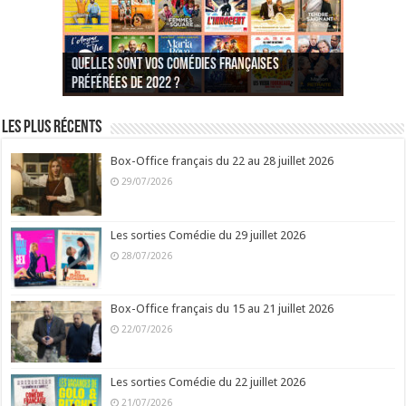
Quelles sont vos comédies françaises
Quel est votre personnage préféré du Père
Quelles sont vos comédies françaises
Quels sont vos 3 comédies de Jean-Marie Poiré
préférées de 2022 ?
Noël est une ordure ?
préférées de 2021 ?
Quel est votre « Gendarme » préféré ?
préférées ?
Quel est votre « Tati » préféré ?
Quel est votre « bronzé » préféré ?
Les plus récents
Box-Office français du 22 au 28 juillet 2026
29/07/2026
Les sorties Comédie du 29 juillet 2026
28/07/2026
Box-Office français du 15 au 21 juillet 2026
22/07/2026
Les sorties Comédie du 22 juillet 2026
21/07/2026