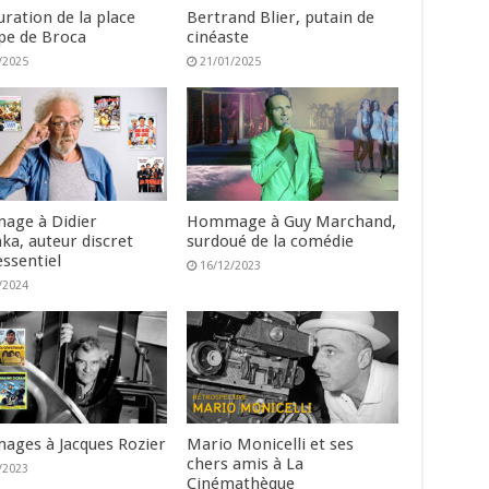
ration de la place
Bertrand Blier, putain de
ppe de Broca
cinéaste
/2025
21/01/2025
ge à Didier
Hommage à Guy Marchand,
ka, auteur discret
surdoué de la comédie
essentiel
16/12/2023
/2024
ges à Jacques Rozier
Mario Monicelli et ses
chers amis à La
/2023
Cinémathèque