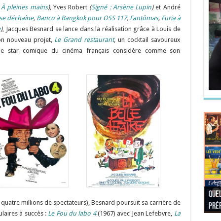
À pleines mains
),
Yves Robert
(
Signé : Arsène Lupin
)
et André
se déchaîne
,
Banco à Bangkok pour OSS 117
,
Fantômas
,
Furia à
e
)
, Jacques Besnard se lance dans la réalisation grâce à Louis de
son nouveau projet,
Le Grand restaurant
, un cocktail savoureux
lle star comique du cinéma français considère comme son
Quel
Quel
Quel
Quel
quatre millions de spectateurs), Besnard poursuit sa carrière de
préf
Noël
préf
Quel
pré
Quel
Quel
laires à succès :
Le Fou du labo 4
(1967) avec Jean Lefebvre,
La