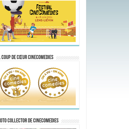
 Coup de Cœur CineComedies
oto collector de CineComedies