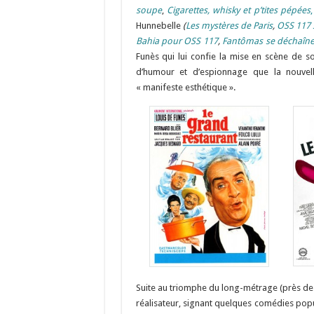
soupe
,
Cigarettes, whisky et p’tites pépées
,
Hunnebelle
(
Les mystères de Paris
,
OSS 117 
Bahia pour OSS 117
,
Fantômas se déchaîn
Funès qui lui confie la mise en scène de 
d’humour et d’espionnage que la nouve
« manifeste esthétique ».
Suite au triomphe du long-métrage (près de 
réalisateur, signant quelques comédies popu