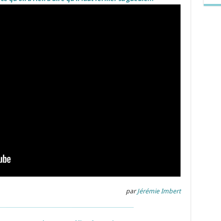
par
Jérémie Imbert