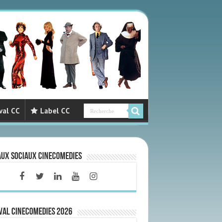
val CC
Label CC
aux sociaux CineComedies
VAL CINECOMEDIES 2026