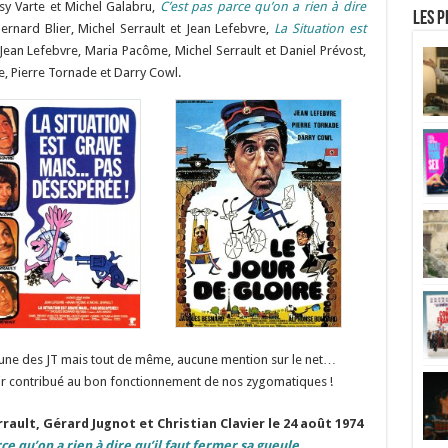
sy Varte et Michel Galabru,
C’est pas parce qu’on a rien à dire
Les p
rnard Blier, Michel Serrault et Jean Lefebvre,
La Situation est
Jean Lefebvre, Maria Pacôme, Michel Serrault et Daniel Prévost,
e, Pierre Tornade et Darry Cowl.
la une des JT mais tout de même, aucune mention sur le net…
r contribué au bon fonctionnement de nos zygomatiques !
rrault, Gérard Jugnot et Christian Clavier le 24 août 1974
rce qu’on a rien à dire qu’il faut fermer sa gueule…