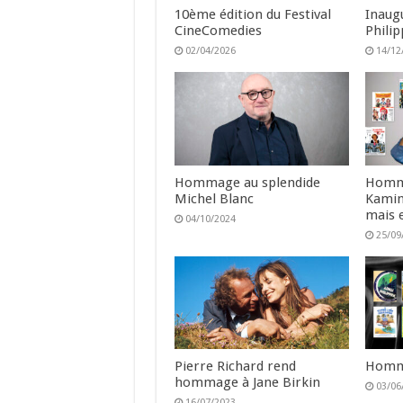
10ème édition du Festival
Inaugu
CineComedies
Phili
02/04/2026
14/12
Hommage au splendide
Homma
Michel Blanc
Kamin
mais 
04/10/2024
25/09
Pierre Richard rend
Homma
hommage à Jane Birkin
03/06
16/07/2023