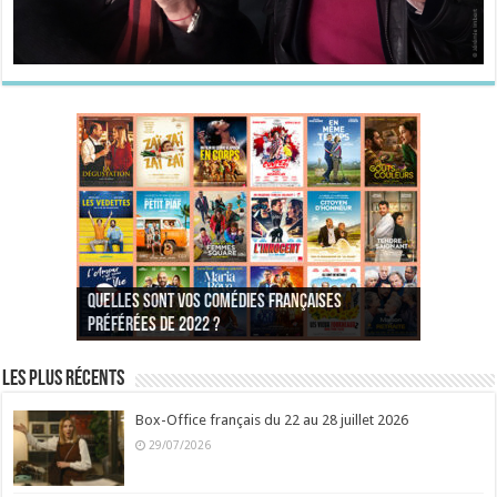
Quelles sont vos comédies françaises
Quel est votre personnage préféré du Père
Quelles sont vos comédies françaises
Quels sont vos 3 comédies de Jean-Marie Poiré
préférées de 2022 ?
Noël est une ordure ?
préférées de 2021 ?
Quel est votre « Gendarme » préféré ?
préférées ?
Quel est votre « Tati » préféré ?
Quel est votre « bronzé » préféré ?
Les plus récents
Box-Office français du 22 au 28 juillet 2026
29/07/2026