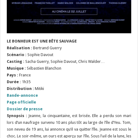
LE BONHEUR EST UNE BÊTE SAUVAGE
Réalisation
:
Bertrand Guerry
Scénario
:
Sophie Davout
Casting :
Sacha Guerry, Sophie Davout, Chris Walder…
Musique :
Sébastien Blanchon
Pays :
France
Durée :
1h35
Distribution :
Mitiki
Bande-annonce
Page officielle
Dossier de presse
Synopsis :
Jeanne, la cinquantaine, est brisée. Elle a perdu son mari
lors d’un naufrage survenu 10 ans plus tôt au large de l’île d’Yeu. Tom,
son neveu de 19 ans, lui annonce qu’il va quitter l’île. Jeanne est sous le
choc. Le soir-même, un ours est aperçu sur l’île. Sous l’œil de la lune, les