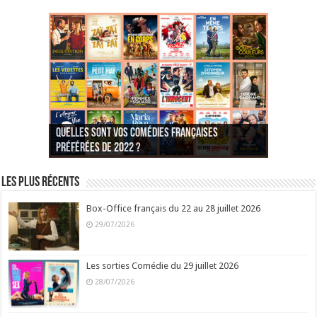
Quelles sont vos comédies françaises
Quel est votre personnage préféré du Père
Quelles sont vos comédies françaises
Quels sont vos 3 comédies de Jean-Marie Poiré
préférées de 2022 ?
Noël est une ordure ?
préférées de 2021 ?
Quel est votre « Gendarme » préféré ?
préférées ?
Quel est votre « Tati » préféré ?
Quel est votre « bronzé » préféré ?
Les plus récents
Box-Office français du 22 au 28 juillet 2026
29/07/2026
Les sorties Comédie du 29 juillet 2026
28/07/2026