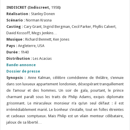
INDISCRET (Indiscreet,
1958
)
Réalisation :
Stanley Donen
Scénario :
Norman Krasna
Casting :
Cary Grant, Ingrid Bergman, Cecil Parker, Phyllis Calvert,
David Kossoff, Megs Jenkins…
Musique :
Richard Bennett, Ken Jones
Pays :
Angleterre, USA
Durée :
1h40
Distribution :
Les Acacias
Bande-annonce
Dossier de presse
Synopsis :
Anne Kalman, célèbre comédienne de théâtre, s’ennuie
dans son luxueux appartement londonien, désespérant tranquillement
de l’amour et des hommes. Un soir de gala, pourtant, le prince
charmant paraît sous les traits de Philip Adams, exquis diplomate
grisonnant. Le miraculeux monsieur n’a qu’un seul défaut : il est
irrémédiablement marié. Le bonheur s’installe, tout en folles étreintes
et cadeaux somptueux. Mais Philip est un vilain menteur célibataire,
jaloux de sa liberté…