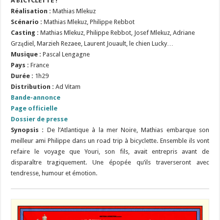
À BICYCLETTE !
Réalisation
:
Mathias Mlekuz
Scénario
:
Mathias Mlekuz,
Philippe Rebbot
Casting :
Mathias Mlekuz, Philippe Rebbot, Josef Mlekuz, Adriane
Grządiel, Marzieh Rezaee, Laurent Jouault, le chien Lucky…
Musique :
Pascal Lengagne
Pays :
France
Durée :
1h29
Distribution :
Ad Vitam
Bande-annonce
Page officielle
Dossier de presse
Synopsis :
De l’Atlantique à la mer Noire, Mathias embarque son
meilleur ami Philippe dans un road trip à bicyclette. Ensemble ils vont
refaire le voyage que Youri, son fils, avait entrepris avant de
disparaître tragiquement. Une épopée qu’ils traverseront avec
tendresse, humour et émotion.