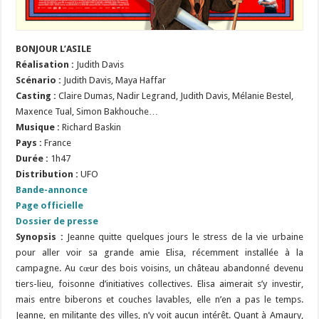
BONJOUR L’ASILE
Réalisation
:
Judith Davis
Scénario
:
Judith Davis, Maya Haffar
Casting :
Claire Dumas, Nadir Legrand, Judith Davis, Mélanie Bestel,
Maxence Tual, Simon Bakhouche…
Musique :
Richard Baskin
Pays :
France
Durée :
1h47
Distribution :
UFO
Bande-annonce
Page officielle
Dossier de presse
Synopsis :
Jeanne quitte quelques jours le stress de la vie urbaine
pour aller voir sa grande amie Elisa, récemment installée à la
campagne. Au cœur des bois voisins, un château abandonné devenu
tiers-lieu, foisonne d’initiatives collectives. Elisa aimerait s’y investir,
mais entre biberons et couches lavables, elle n’en a pas le temps.
Jeanne, en militante des villes, n’y voit aucun intérêt. Quant à Amaury,