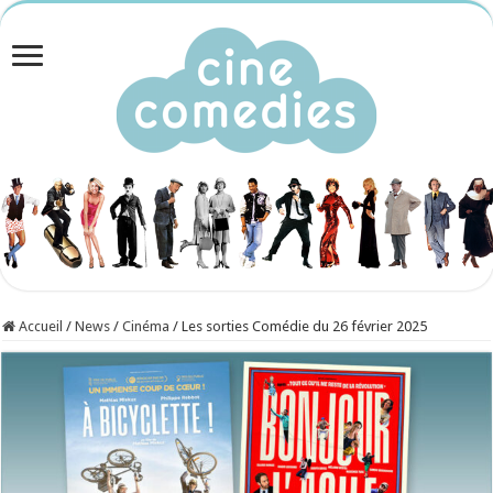
Accueil
/
News
/
Cinéma
/
Les sorties Comédie du 26 février 2025