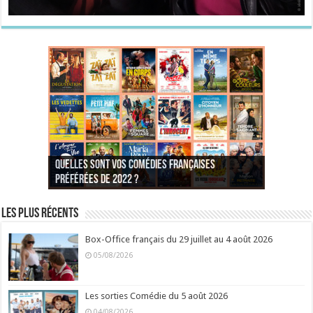
Quelles sont vos comédies françaises
Quel est votre personnage préféré du Père
Quelles sont vos comédies françaises
Quels sont vos 3 comédies de Jean-Marie Poiré
préférées de 2022 ?
Noël est une ordure ?
préférées de 2021 ?
Quel est votre « Gendarme » préféré ?
préférées ?
Quel est votre « Tati » préféré ?
Quel est votre « bronzé » préféré ?
Les plus récents
Box-Office français du 29 juillet au 4 août 2026
05/08/2026
Les sorties Comédie du 5 août 2026
04/08/2026