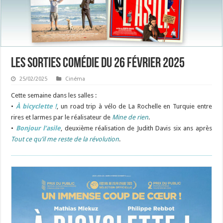
Les sorties Comédie du 26 février 2025
25/02/2025
Cinéma
Cette semaine dans les salles :
•
À bicyclette !
,
un road trip à vélo de La Rochelle en Turquie entre
rires et larmes par le réalisateur de
Mine de rien
.
•
Bonjour l’asile
, deuxième réalisation de Judith Davis six ans après
Tout ce qu’il me reste de la révolution
.