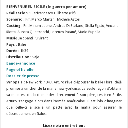
BIENVENUE EN SICILE (In guerra per amore)
R
é
alisation :
Pierfrancesco Diliberto (Pif)
S
cénario :
Pif, Marco Martani, Michele Astori
Casting :
Pif, Miriam Leone, Andrea Di Stefano, Stella Egitto, Vincent
Riotta, Aurora Quattrocchi, Lorenzo Patané, Mario Pupella…
Musique :
Santi Pulvirenti
Pays :
Italie
Durée :
1h39
Distribution :
Saje
Bande-annonce
Page officielle
Dossier de presse
Synopsis :
New York, 1943. Arturo rêve d’épouser la belle Flora, déjà
promise à un chef de la mafia new-yorkaise. La seule façon d’obtenir
sa main est de la demander directement à son père, resté en Sicile.
Arturo s’engage alors dans l’armée américaine. Il est loin d’imaginer
que celle-ci a scellé un pacte avec la mafia pour assurer le
débarquement en Italie…
Lisez notre entretien :