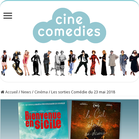
Accueil
/
News
/
Cinéma
/
Les sorties Comédie du 23 mai 2018