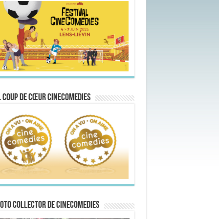
 Coup de Cœur CineComedies
oto collector de CineComedies