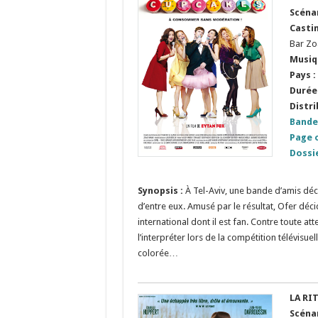
Scénar
Castin
Bar Zo
Musiq
Pays :
Durée 
Distri
Bande
Page o
Dossi
Synopsis :
À Tel-Aviv, une bande d’amis dé
d’entre eux. Amusé par le résultat, Ofer déc
international dont il est fan. Contre toute att
l’interpréter lors de la compétition télévisu
colorée…
LA RI
Scéna