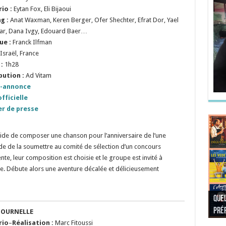
io :
Eytan Fox, Eli Bijaoui
g :
Anat Waxman, Keren Berger, Ofer Shechter, Efrat Dor, Yael
ar, Dana Ivgy, Edouard Baer…
ue :
Franck Ilfman
Israël, France
:
1h28
bution :
Ad Vitam
-annonce
fficielle
er de presse
cide de composer une chanson pour l’anniversaire de l’une
ide de la soumettre au comité de sélection d’un concours
ente, leur composition est choisie et le groupe est invité à
elle. Débute alors une aventure décalée et délicieusement
Quel
Quel
Quel
Quel
préf
Noël
préf
Quel
pré
Quel
Quel
TOURNELLE
rio
–
Réalisation :
Marc Fitoussi