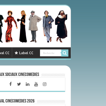
val CC
Label CC
aux sociaux CineComedies
VAL CINECOMEDIES 2026