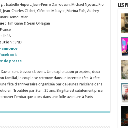
g :
Isabelle Hupert, Jean-Pierre Darroussin, Michael Nyqvist, Pio
Les p
, Jean-Charles Clichet, Clément Métayer, Marina Foïs, Audrey
Anaïs Demoustier…
ue :
Tim Gane & Sean O’Hagan
France
:
1h38
bution :
SND
-annonce
Facebook
er de presse
et Xavier sont éleveurs bovins. Une exploitation prospère, deux
on familial, le couple se retrouve dans un incertain tête-à-tête,
une fête d’anniversaire organisée par de jeunes Parisiens dans
otidien. Troublée par Stan, 25 ans, Brigitte est subitement prise
 retrouver l’embarque alors dans une folle aventure à Paris…