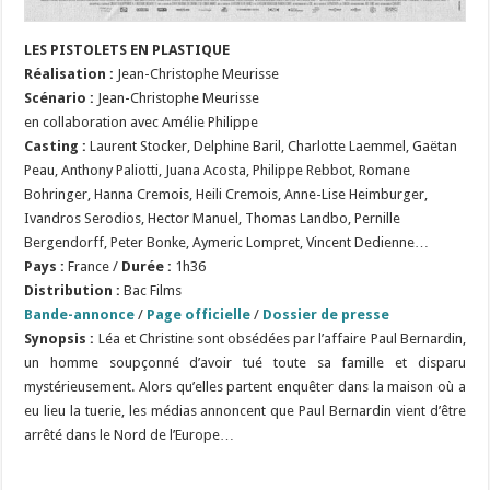
LES PISTOLETS EN PLASTIQUE
Réalisation
:
Jean-Christophe Meurisse
Scénario
:
Jean-Christophe Meurisse
en collaboration avec Amélie Philippe
Casting :
Laurent Stocker, Delphine Baril, Charlotte Laemmel, Gaëtan
Peau, Anthony Paliotti, Juana Acosta, Philippe Rebbot, Romane
Bohringer, Hanna Cremois, Heili Cremois, Anne-Lise Heimburger,
Ivandros Serodios, Hector Manuel, Thomas Landbo, Pernille
Bergendorff, Peter Bonke, Aymeric Lompret, Vincent Dedienne
…
Pays :
France /
Durée :
1h36
Distribution :
Bac Films
Bande-annonce
/
Page officielle
/
Dossier de presse
Synopsis :
Léa et Christine sont obsédées par l’affaire Paul Bernardin,
un homme soupçonné d’avoir tué toute sa famille et disparu
mystérieusement. Alors qu’elles partent enquêter dans la maison où a
eu lieu la tuerie, les médias annoncent que Paul Bernardin vient d’être
arrêté dans le Nord de l’Europe…