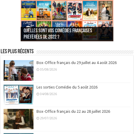
Quelles sont vos comédies françaises
Quel est votre personnage préféré du Père
Quelles sont vos comédies françaises
Quels sont vos 3 comédies de Jean-Marie Poiré
préférées de 2022 ?
Noël est une ordure ?
préférées de 2021 ?
Quel est votre « Gendarme » préféré ?
préférées ?
Quel est votre « Tati » préféré ?
Quel est votre « bronzé » préféré ?
Les plus récents
Box-Office français du 29 juillet au 4 août 2026
05/08/2026
Les sorties Comédie du 5 août 2026
04/08/2026
Box-Office français du 22 au 28 juillet 2026
29/07/2026