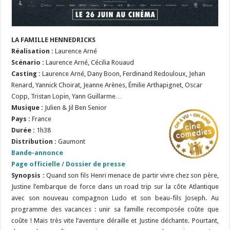
LA FAMILLE HENNEDRICKS
Réalisation
:
Laurence Arné
Scénario
:
Laurence Arné, Cécilia Rouaud
Casting :
Laurence Arné, Dany Boon, Ferdinand Redouloux, Jehan
Renard, Yannick Choirat, Jeanne Arènes, Émilie Arthapignet, Oscar
Copp, Tristan Lopin, Yann Guillarme…
Musique :
Julien & Jil Ben Senior
Pays :
France
Durée :
1h38
Distribution :
Gaumont
Bande-annonce
Page officielle
/
Dossier de presse
Synopsis :
Quand son fils Henri menace de partir vivre chez son père,
Justine l’embarque de force dans un road trip sur la côte Atlantique
avec son nouveau compagnon Ludo et son beau-fils Joseph. Au
programme des vacances : unir sa famille recomposée coûte que
coûte ! Mais très vite l’aventure déraille et Justine déchante. Pourtant,