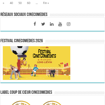
»
40
50
60
...
Fin »
Réseaux sociaux CineComedies
FESTIVAL CINECOMEDIES 2026
Label Coup de Cœur CineComedies