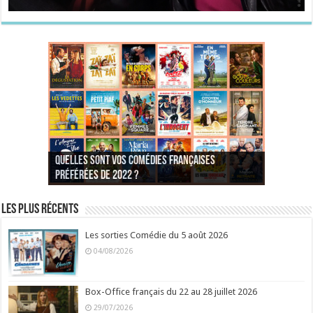
Quelles sont vos comédies françaises
Quel est votre personnage préféré du Père
Quelles sont vos comédies françaises
Quels sont vos 3 comédies de Jean-Marie Poiré
préférées de 2022 ?
Noël est une ordure ?
préférées de 2021 ?
Quel est votre « Gendarme » préféré ?
préférées ?
Quel est votre « Tati » préféré ?
Quel est votre « bronzé » préféré ?
Les plus récents
Les sorties Comédie du 5 août 2026
04/08/2026
Box-Office français du 22 au 28 juillet 2026
29/07/2026