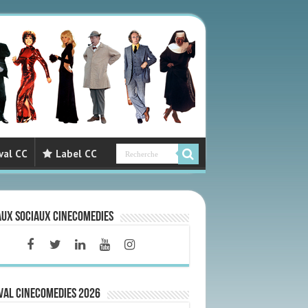
val CC
Label CC
aux sociaux CineComedies
VAL CINECOMEDIES 2026