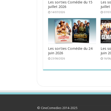
Les sorties Comédie du 15
Les s
juillet 2026
juille
14/07/2026
07/07
Les sorties Comédie du 24
Les s
juin 2026
juin 2
23/06/2026
16/06
© CineComedies 2014-2025