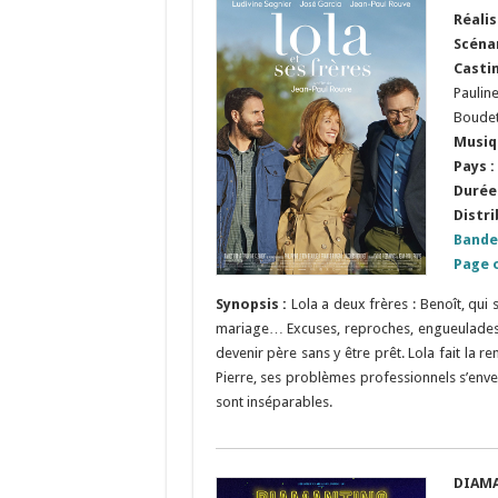
Réalis
Scénar
Casti
Paulin
Boude
Musiq
Pays :
Durée 
Distri
Bande
Page o
Synopsis :
Lola a deux frères : Benoît, qui
mariage… Excuses, reproches, engueulades, b
devenir père sans y être prêt. Lola fait la 
Pierre, ses problèmes professionnels s’enven
sont inséparables.
DIAM