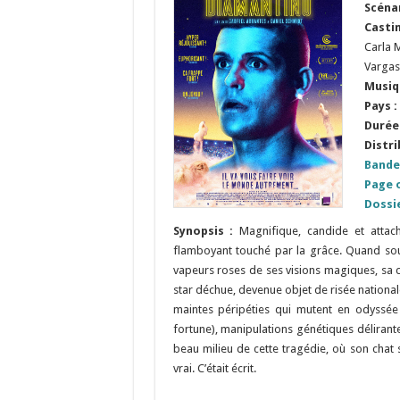
Scéna
Casti
Carla M
Vargas
Musiq
Pays :
Durée 
Distri
Bande
Page o
Dossi
Synopsis :
Magnifique, candide et attach
flamboyant touché par la grâce. Quand sou
vapeurs roses de ses visions magiques, sa ca
star déchue, devenue objet de risée nationa
maintes péripéties qui mutent en odyssée 
fortune), manipulations génétiques délirant
beau milieu de cette tragédie, où son chat 
vrai. C’était écrit.