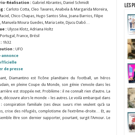
rio-Réalisation :
Gabriel Abrantes, Daniel Schmidt
Les p
ng :
Carloto Cotta, Cleo Tavares, Anabela & Margarida Moreira,
aciel, Chico Chapas, Hugo Santos Silva, Joana Barrios, Filipe
, Manuela Moura Guedes, Maria Leite, Djucu Dabó…
ue :
Ulysse Klotz, Adriana Holtz
Portugal, France, Brésil
:
1h32
bution :
UFO
-annonce
fficielle
er de presse
ant, Diamantino est l’icône planétaire du football, un héros
dain, en pleine Coupe du Monde, son génie s’envole dans les
rrière est stoppée net. Problème : il ne connaît rien d’autre. La
le, découvre alors le monde – les autres. Le voilà embarqué dans
: conspiration familiale (ses deux sœurs n’en veulent qu’à sa
es, crise des réfugiés, complotisme de l’extrême-droite… Et, au
semble être son dernier supporter, pourtant, surgit l’Amour. Le