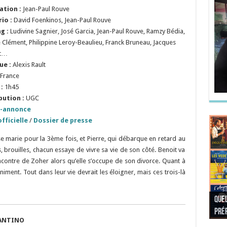
ation :
Jean-Paul Rouve
io :
David Foenkinos, Jean-Paul Rouve
ng :
Ludivine Sagnier, José Garcia, Jean-Paul Rouve, Ramzy Bédia,
e Clément, Philippine Leroy-Beaulieu, Franck Bruneau, Jacques
t…
ue :
Alexis Rault
France
:
1h45
bution :
UGC
-annonce
fficielle
/
Dossier de presse
 se marie pour la 3ème fois, et Pierre, qui débarque en retard au
rouilles, chacun essaye de vivre sa vie de son côté. Benoit va
rencontre de Zoher alors qu’elle s’occupe de son divorce. Quant à
iment. Tout dans leur vie devrait les éloigner, mais ces trois-là
Quel
Quel
Quel
Quel
préf
Noël
préf
Quel
pré
Quel
Quel
ANTINO