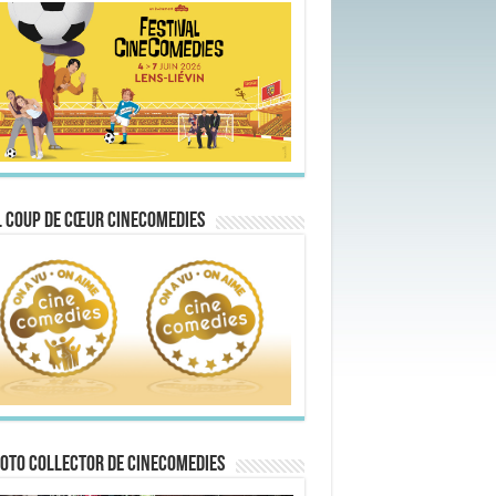
 Coup de Cœur CineComedies
oto collector de CineComedies