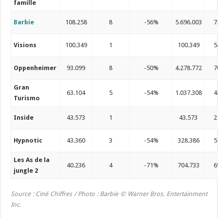
famille
Barbie
108.258
8
-56%
5.696.003
7
Visions
100.349
1
100.349
5
Oppenheimer
93.099
8
-50%
4.278.772
7
Gran
63.104
5
-54%
1.037.308
4
Turismo
Inside
43.573
1
43.573
2
Hypnotic
43.360
3
-54%
328.386
5
Les As de la
40.236
4
-71%
704.733
6
jungle 2
Source : Ciné Chiffres /
Photo :
Barbie © Warner Bros. Entertainment
Inc.