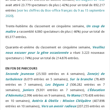
avait attiré 23.779 spectateurs de plus (-42%) pour un total de 892.217
entrées
[voir les chiffres du Box-office français du 9 au 15 septembre
2020]
.
Trente-huitième du classement en cinquième semaine,
Un coup de
maître
a rassemblé 4.060 spectateurs de plus (-46%) pour un total de
85.377 entrées.
Quarante-et-unième du classement en cinquième semaine,
Veuillez
nous excuser pour la gêne occasionnée
a réuni 3.223 nouveaux
spectateurs (-74%) pour un total de 214.876 entrées.
EN FIN DE PARCOURS
Seconde jeunesse
(25.503 entrées en 4 semaines),
Zone(e) de
turbulence
(6.019 entrées en 5 semaines),
Sur la branche
(78.409
entrées en 7 semaines),
Les Déguns 2
(506.282 entrées en 7
semaines),
Juniors
(9.301 entrées en 7 semaines),
L’Éducation
d’Ademoka
(2.996 entrées en 9 semaines),
Yo Mama
(170.438 entrées
en 10 semaines),
Astérix & Obélix : Mission Cléôpâtre
(407.898
entrées en 10 semaines),
Vers un avenir radieux
(207.255 entrées en