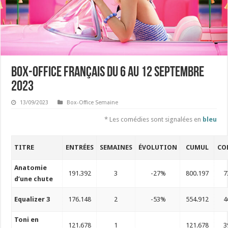
Box-Office français du 6 au 12 septembre
2023
13/09/2023
Box-Office Semaine
* Les comédies sont signalées en
bleu
TITRE
ENTRÉES
SEMAINES
ÉVOLUTION
CUMUL
CO
Anatomie
191.392
3
-27%
800.197
7
d’une chute
Equalizer 3
176.148
2
-53%
554.912
4
Toni en
121.678
1
121.678
3