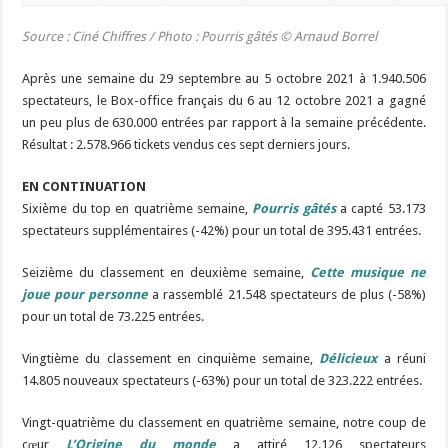
Source : Ciné Chiffres / Photo :
Pourris gâtés
© Arnaud Borrel
Après une semaine du 29 septembre au 5 octobre 2021 à 1.940.506
spectateurs, le Box-office français du 6 au 12 octobre 2021 a gagné
un peu plus de 630.000 entrées par rapport à la semaine précédente.
Résultat : 2.578.966 tickets vendus ces sept derniers jours.
EN CONTINUATION
Sixième du top en quatrième semaine,
Pourris gâtés
a capté 53.173
spectateurs supplémentaires (-42%) pour un total de 395.431 entrées.
Seizième du classement en deuxième semaine,
Cette musique ne
joue pour personne
a rassemblé 21.548 spectateurs de plus (-58%)
pour un total de 73.225 entrées.
Vingtième du classement en cinquième semaine,
Délicieux
a réuni
14.805 nouveaux spectateurs (-63%) pour un total de 323.222 entrées.
Vingt-quatrième du classement en quatrième semaine, notre coup de
cœur
L’Origine du monde
a attiré 12.126 spectateurs