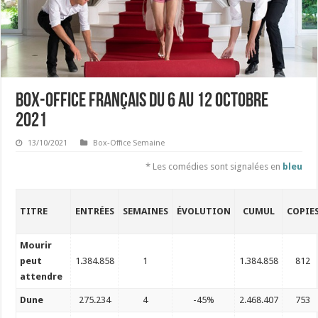
Box-office français du 6 au 12 octobre
2021
13/10/2021
Box-Office Semaine
* Les comédies sont signalées en
bleu
TITRE
ENTRÉES
SEMAINES
ÉVOLUTION
CUMUL
COPIE
Mourir
peut
1.384.858
1
1.384.858
812
attendre
Dune
275.234
4
-45%
2.468.407
753