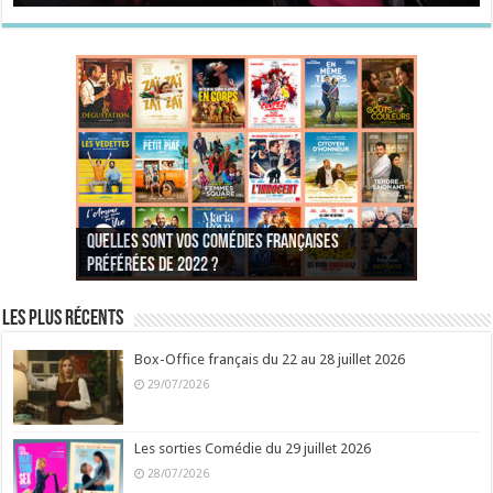
Quelles sont vos comédies françaises
Quel est votre personnage préféré du Père
Quelles sont vos comédies françaises
Quels sont vos 3 comédies de Jean-Marie Poiré
préférées de 2022 ?
Noël est une ordure ?
préférées de 2021 ?
Quel est votre « Gendarme » préféré ?
préférées ?
Quel est votre « Tati » préféré ?
Quel est votre « bronzé » préféré ?
Les plus récents
Box-Office français du 22 au 28 juillet 2026
29/07/2026
Les sorties Comédie du 29 juillet 2026
28/07/2026