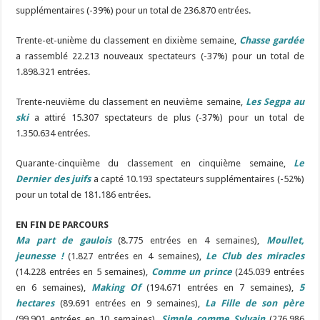
supplémentaires (-39%) pour un total de 236.870 entrées.
Trente-et-unième
du
classement
en dixième semaine,
Chasse gardée
a
rassemblé
22.213
nouveaux
spectateurs (-37%) pour un total de
1.898.321 entrées.
Trente-neuvième du classement en neuvième semaine,
Les Segpa au
ski
a attiré 15.307 spectateurs de plus (-37%) pour un total de
1.350.634 entrées.
Quarante-cinquième
du
classement
en cinqu
ième
semaine,
Le
Dernier des juifs
a
capté
10.193 spectateurs
supplémentaires
(-52%)
pour un total de 181.186 entrées.
EN FIN DE PARCOURS
Ma part de gaulois
(8.775 entrées en 4 semaines),
Moullet,
jeunesse !
(1.827 entrées en 4 semaines),
Le Club des miracles
(14.228 entrées en 5 semaines),
Comme un prince
(245.039 entrées
en 6 semaines),
Making Of
(194.671 entrées en 7 semaines),
5
hectares
(89.691 entrées en 9 semaines),
La Fille de son père
(99.901 entrées en 10 semaines),
Simple comme Sylvain
(276.986