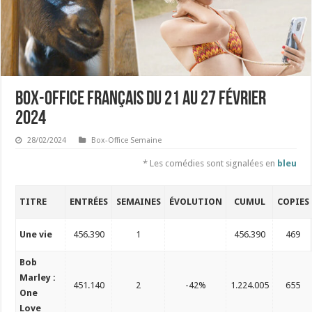
Box-Office français du 21 au 27 février
2024
28/02/2024
Box-Office Semaine
* Les comédies sont signalées en
bleu
TITRE
ENTRÉES
SEMAINES
ÉVOLUTION
CUMUL
COPIES
Une vie
456.390
1
456.390
469
Bob
Marley :
451.140
2
-42%
1.224.005
655
One
Love