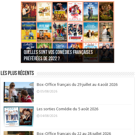
Quelles sont vos comédies françaises
Quel est votre personnage préféré du Père
Quelles sont vos comédies françaises
Quels sont vos 3 comédies de Jean-Marie Poiré
préférées de 2022 ?
Noël est une ordure ?
préférées de 2021 ?
Quel est votre « Gendarme » préféré ?
préférées ?
Quel est votre « Tati » préféré ?
Quel est votre « bronzé » préféré ?
Les plus récents
Box-Office français du 29 juillet au 4 août 2026
05/08/2026
Les sorties Comédie du 5 août 2026
04/08/2026
Box-Office français du 22 au 28 juillet 2026