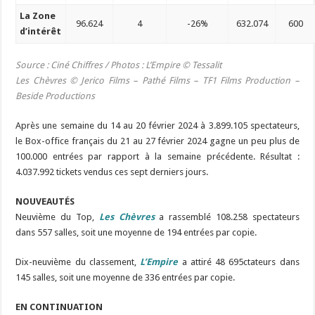
La Zone
96.624
4
-26%
632.074
600
d’intérêt
Source : Ciné Chiffres /
Photos : L’Empire © Tessalit
Les Chèvres
©
Jerico Films – Pathé Films – TF1 Films Production –
Beside Productions
Après une semaine du 14 au 20 février 2024 à 3.899.105 spectateurs,
le Box-office français du 21 au 27 février 2024 gagne un peu plus de
100.000 entrées par rapport à la semaine précédente. Résultat :
4.037.992 tickets vendus ces sept derniers jours.
NOUVEAUTÉS
Neuvième du Top,
Les Chèvres
a rassemblé 108.258 spectateurs
dans 557 salles, soit une moyenne de 194 entrées par copie.
Dix-neuvième du classement,
L’Empire
a attiré 48 695ctateurs dans
145 salles, soit une moyenne de 336 entrées par copie.
EN CONTINUATION