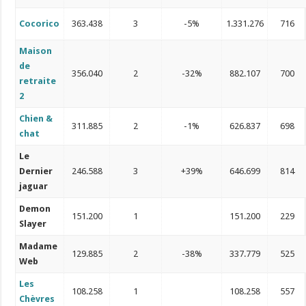
Cocorico
363.438
3
-5%
1.331.276
716
Maison
de
356.040
2
-32%
882.107
700
retraite
2
Chien &
311.885
2
-1%
626.837
698
chat
Le
Dernier
246.588
3
+39%
646.699
814
jaguar
Demon
151.200
1
151.200
229
Slayer
Madame
129.885
2
-38%
337.779
525
Web
Les
108.258
1
108.258
557
Chèvres