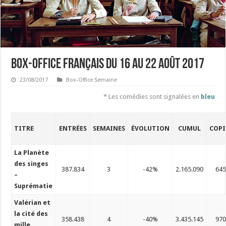
Box-office français du 16 au 22 août 2017
23/08/2017
Box-Office Semaine
* Les comédies sont signalées en
bleu
TITRE
ENTRÉES
SEMAINES
ÉVOLUTION
CUMUL
COPI
La Planète
des singes
387.834
3
-42%
2.165.090
64
–
Suprématie
Valérian et
la cité des
358.438
4
-40%
3.435.145
97
mille