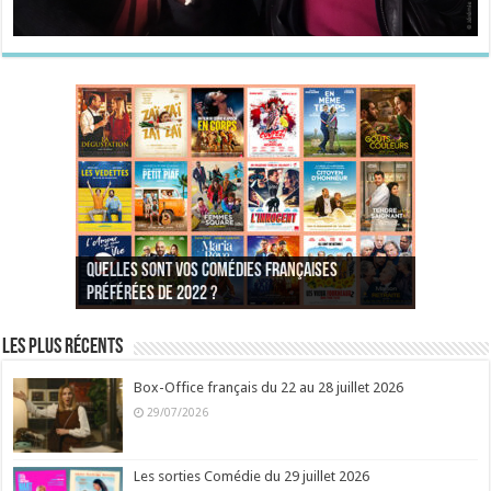
Quelles sont vos comédies françaises
Quel est votre personnage préféré du Père
Quelles sont vos comédies françaises
Quels sont vos 3 comédies de Jean-Marie Poiré
préférées de 2022 ?
Noël est une ordure ?
préférées de 2021 ?
Quel est votre « Gendarme » préféré ?
préférées ?
Quel est votre « Tati » préféré ?
Quel est votre « bronzé » préféré ?
Les plus récents
Box-Office français du 22 au 28 juillet 2026
29/07/2026
Les sorties Comédie du 29 juillet 2026