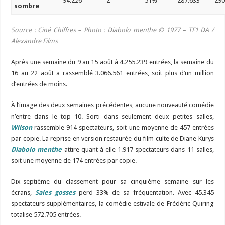
94.226
2
-51%
287.633
29
sombre
Source : Ciné Chiffres – Photo :
Diabolo menthe © 1977 – TF1 DA /
Alexandre Films
Après une semaine du 9 au 15 août à 4.255.239 entrées, la semaine du
16 au 22 août a rassemblé 3.066.561 entrées, soit plus d’un million
d’entrées de moins.
À l’image des deux semaines précédentes, aucune nouveauté comédie
n’entre dans le top 10. Sorti dans seulement deux petites salles,
Wilson
rassemble 914 spectateurs, soit une moyenne de 457 entrées
par copie. La reprise en version restaurée du film culte de Diane Kurys
Diabolo menthe
attire quant à elle 1.917 spectateurs dans 11 salles,
soit une moyenne de 174 entrées par copie.
Dix-septième du classement pour sa cinquième semaine sur les
écrans,
Sales gosses
perd 33% de sa fréquentation. Avec 45.345
spectateurs supplémentaires, la comédie estivale de Frédéric Quiring
totalise 572.705 entrées.