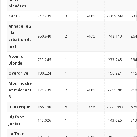
planètes
Cars 3
347.439
3
-41%
2.015.744
63
Annabelle 2
: la
260.840
2
-46%
742.149
26
création du
mal
Atomic
233.245
1
233.245
39
Blonde
Overdrive
190.224
1
190.224
41
Moi, moche
et méchant
171.439
7
-41%
5.211.785
71
3
Dunkerque
168.790
5
-35%
2.221.997
67
Bigfoot
143.026
1
143.026
31
Junior
La Tour