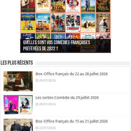
Quelles sont vos comédies françaises
Quel est votre personnage préféré du Père
Quelles sont vos comédies françaises
Quels sont vos 3 comédies de Jean-Marie Poiré
préférées de 2022 ?
Noël est une ordure ?
préférées de 2021 ?
Quel est votre « Gendarme » préféré ?
préférées ?
Quel est votre « Tati » préféré ?
Quel est votre « bronzé » préféré ?
Les plus récents
Box-Office français du 22 au 28 juillet 2026
29/07/2026
Les sorties Comédie du 29 juillet 2026
28/07/2026
Box-Office français du 15 au 21 juillet 2026
22/07/2026