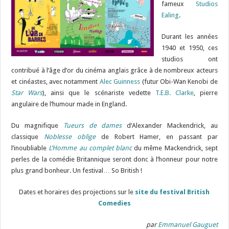
fameux
Studios
Ealing
.
Durant les années
1940 et 1950, ces
studios ont
contribué à l’âge d’or du cinéma anglais grâce à de nombreux acteurs
et cinéastes, avec notamment
Alec Guinness
(futur Obi-Wan Kenobi de
Star Wars
), ainsi que le scénariste vedette
T.E.B. Clarke
, pierre
angulaire de l’humour made in England.
Du magnifique
Tueurs de dames
d’Alexander Mackendrick, au
classique
Noblesse oblige
de Robert Hamer, en passant par
l’inoubliable
L’Homme au complet blanc
du même Mackendrick, sept
perles de la comédie Britannique seront donc à l’honneur pour notre
plus grand bonheur. Un festival… So British !
Dates et horaires des projections sur le
site du festival British
Comedies
par
Emmanuel Gauguet