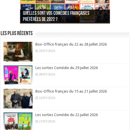
Quelles sont vos comédies françaises
Quel est votre personnage préféré du Père
Quelles sont vos comédies françaises
Quels sont vos 3 comédies de Jean-Marie Poiré
préférées de 2022 ?
Noël est une ordure ?
préférées de 2021 ?
Quel est votre « Gendarme » préféré ?
préférées ?
Quel est votre « Tati » préféré ?
Quel est votre « bronzé » préféré ?
Les plus récents
Box-Office français du 22 au 28 juillet 2026
29/07/2026
Les sorties Comédie du 29 juillet 2026
28/07/2026
Box-Office français du 15 au 21 juillet 2026
22/07/2026
Les sorties Comédie du 22 juillet 2026
21/07/2026