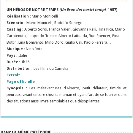
UN HÉROS DE NOTRE TEMPS
(Un Eroe dei nostri tempi
, 1957)
Réalisation :
Mario Monicelli
Scénario :
Mario Monicelli, Rodolfo Sonego
Casting :
Alberto Sordi, Franca Valeri, Giovanna Ralli, Tina Pica, Mario
Carotenuto, Leopoldo Trieste, Alberto Lattuada, Bud Spencer, Pina
Bottin, Lina Bonivento, Mino Doro, Giulio Calì, Paolo Ferrara…
Musique :
Nino Rota
Pays :
Italie
Durée :
1h25
Distribution :
Les films du Camelia
Extrait
Page officielle
Synopsis :
Les mésaventures d’Alberto, petit délateur, timide et
peureux, vivant encore chez sa maman et ayant l’art de se fourrer dans
des situations aussi invraisemblables que désopilantes.