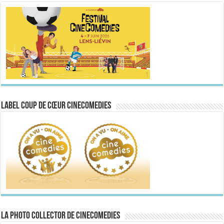
Label Coup de Cœur CineComedies
La Photo collector de CineComedies