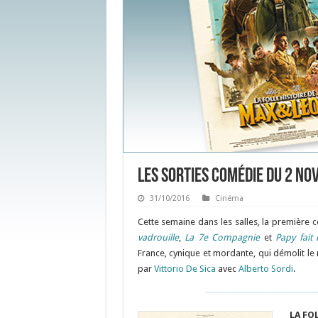
Les sorties Comédie du 2 n
31/10/2016
Cinéma
Cette semaine dans les salles, la première 
vadrouille
,
La 7e Compagnie
et
Papy fait 
France, cynique et mordante, qui démolit le
par
Vittorio De Sica
avec
Alberto Sordi
.
LA FO