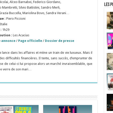
Nicolai, Alceo Barnabei, Federico Giordano,
Les p
 Mambretti, Silvio Battistini, Sandro Merli,
Grazia Buccella, Mariolina Bovo, Sandra Verani…
ue :
Piero Piccioni
Italie
:
1h29
bution :
Les Acacias
-annonce
/
Page officielle
/
Dossier de presse
se lance dans les affaires et mène un train de vie luxueux. Mais il
 des difficultés financières. Il tente, sans succès, d’emprunter de
use de celui-ci lui propose alors un marché invraisemblable, que
 de verre de son mari…