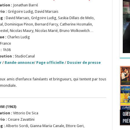
ation :
Jonathan Barré
rio
:
Grégoire Ludig, David Marsais
g :
David Marsais, Grégoire Ludig, Saskia Dillais de Melo,
Vial, Dominique Pinon, Bernard Farcy, Catherine Hosmalin,
 Pestel, Nicolas Maury, Nicolas Marié, Bruno Wolkowitch…
ue :
Charles Ludig
France
:
1h38
bution :
StudioCanal
r
/
Bande-annonce
/
Page officielle
/
Dossier de presse
ux amis d’enfance fainéants et bringueurs, qui tentent par tous
 mondiale.
OM (1963)
ation :
Vittorio De Sica
Quel
Quel
Quel
Quel
io :
Cesare Zavattini
préf
Noël
préf
Quel
pré
Quel
Quel
ng :
Alberto Sordi, Gianna Maria Canale, Ettore Geri,