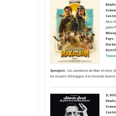
Réalis
Scéna
Castin
Alice 
Julien
Musiq
Pays :
Durée 
Distri
Tease
Synopsis :
Les aventures de Max et Léon, de
les moyens d’échapper à la Seconde Guerre
IL BO
Réalis
S
cénar
Casti