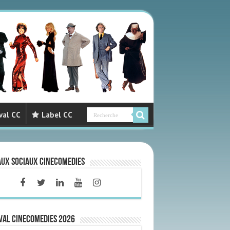
val CC
Label CC
aux sociaux CineComedies
VAL CINECOMEDIES 2026