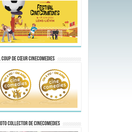
 Coup de Cœur CineComedies
oto collector de CineComedies