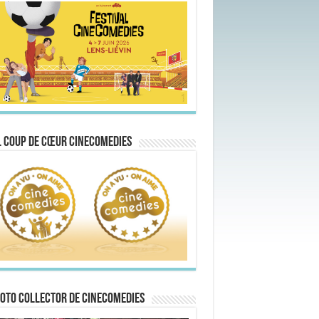
 Coup de Cœur CineComedies
oto collector de CineComedies