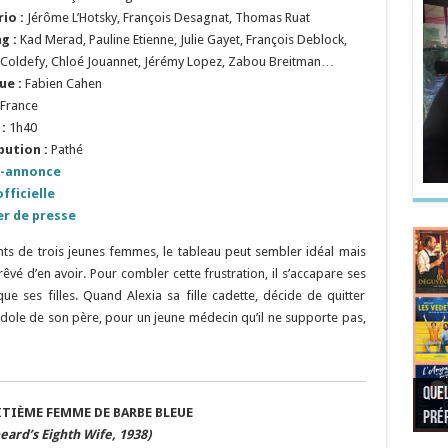
io :
Jérôme L’Hotsky, François Desagnat, Thomas Ruat
ng :
Kad Merad, Pauline Etienne, Julie Gayet, François Deblock,
 Coldefy, Chloé Jouannet, Jérémy Lopez, Zabou Breitman…
ue :
Fabien Cahen
France
:
1h40
bution :
Pathé
-annonce
fficielle
er de presse
ts de trois jeunes femmes, le tableau peut sembler idéal mais
rêvé d’en avoir. Pour combler cette frustration, il s’accapare ses
 ses filles. Quand Alexia sa fille cadette, décide de quitter
ole de son père, pour un jeune médecin qu’il ne supporte pas,
Quel
Quel
Quel
Quel
ITIÈME FEMME DE BARBE BLEUE
préf
Noël
préf
Quel
pré
Quel
Quel
eard’s Eighth Wife, 1938)