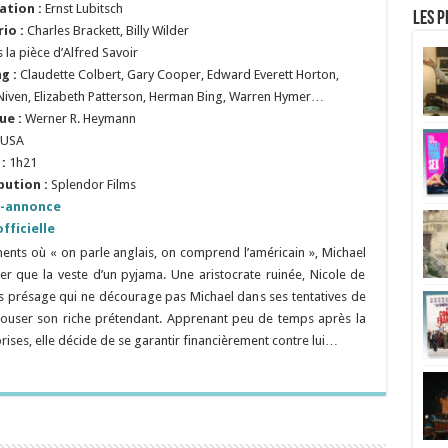
ation :
Ernst Lubitsch
Les p
rio :
Charles Brackett, Billy Wilder
 la pièce d’Alfred Savoir
ng :
Claudette Colbert, Gary Cooper, Edward Everett Horton,
Niven, Elizabeth Patterson, Herman Bing, Warren Hymer…
ue :
Werner R. Heymann
USA
:
1h21
bution :
Splendor Films
-annonce
fficielle
nts où « on parle anglais, on comprend l’américain », Michael
ter que la veste d’un pyjama. Une aristocrate ruinée, Nicole de
ais présage qui ne décourage pas Michael dans ses tentatives de
épouser son riche prétendant. Apprenant peu de temps après la
rises, elle décide de se garantir financièrement contre lui…