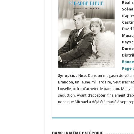
Réalis
Scéna
d’après
Casti
David 
Musiq
Pays :
Durée 
Distri
Bande
Page o
Synopsis :
Nice. Dans un magasin de vêteme
Brandon, un jeune milliardaire, veut n’ache
Loiselle, offre d’acheter le pantalon. Mauv
séduction. Avant d’accepter finalement d’
noce que Michael a déjà été marié à sept rep