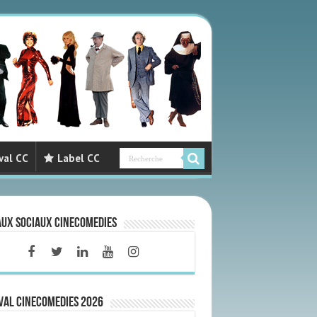
val CC
Label CC
aux sociaux CineComedies
VAL CINECOMEDIES 2026