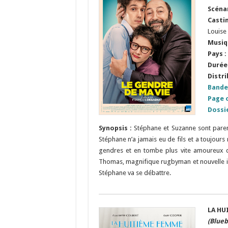
Scénar
Casti
Louise
Musiq
Pays :
Durée 
Distri
Bande
Page o
Dossi
Synopsis :
Stéphane et Suzanne sont paren
Stéphane n’a jamais eu de fils et a toujours 
gendres et en tombe plus vite amoureux que
Thomas, magnifique rugbyman et nouvelle id
Stéphane va se débattre.
LA HU
(Blueb