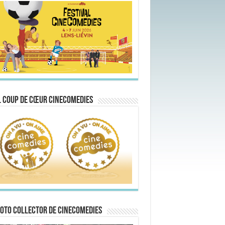
 Coup de Cœur CineComedies
oto collector de CineComedies