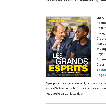
cinéaste star en artiste maoiste hors systèm
LES G
Réali
Casti
Hurugu
Drucke
Magdy
Musiq
Pays :
Durée 
Distri
Tease
Page o
Synopsis :
François Foucault, la quarantaine
suite d’évènements le force à accepter une
redoute le pire. À juste titre.