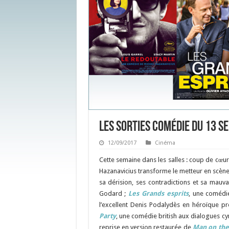
Les sorties Comédie du 13 
12/09/2017
Cinéma
Cette semaine dans les salles : coup de cœur
Hazanavicius transforme le metteur en scèn
sa dérision, ses contradictions et sa mauv
Godard ;
Les Grands esprits
, une comédi
l’excellent Denis Podalydès en héroïque 
Party
, une comédie british aux dialogues cyn
reprise en version restaurée de
Man on th