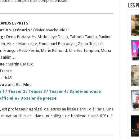
e aussi incompris qu’incompréhensible.
Les p
RANDS ESPRITS
sation
-s
cénario
:
Olivier Ayache-Vidal
ng :
Denis Podalydès, Abdoulaye Diallo, Tabono Tandia, Pauline
en, Alexis Moncorgé, Emmanuel Barrouyer, Zineb Triki, Léa
r, François Petit-Perrin, Marie Rémond, Charles Templon, Mona
 Fahim…
ue :
Martin Caraux
France
:
1h46
bution :
Bac Films
r 1
/
Teaser 2
/
Teaser 3
/
Teaser 4
/
Bande-annonce
fficielle
/
Dossier de presse
, est professeur agrégé de lettres au lycée Henri IV, à Paris. Une
 mutation d’un an dans un collège de banlieue classé REP+. Il