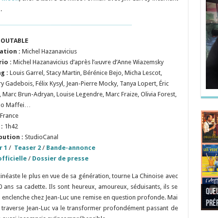
.
DOUTABLE
ation :
Michel Hazanavicius
io :
Michel Hazanavicius d’après l’œuvre d’Anne Wiazemsky
ng :
Louis Garrel, Stacy Martin, Bérénice Bejo, Micha Lescot,
y Gadebois, Félix Kysyl, Jean-Pierre Mocky, Tanya Lopert, Éric
, Marc Brun-Adryan, Louise Legendre, Marc Fraize, Olivia Forest,
do Maffei…
France
:
1h42
bution :
StudioCanal
r 1
/
Teaser 2
/
Bande-annonce
fficielle
/
Dossier de presse
cinéaste le plus en vue de sa génération, tourne La Chinoise avec
ans sa cadette. Ils sont heureux, amoureux, séduisants, ils se
Quel
Quel
Quel
Quel
tie enclenche chez Jean-Luc une remise en question profonde. Mai
préf
Noël
préf
Quel
pré
Quel
Quel
ue traverse Jean-Luc va le transformer profondément passant de