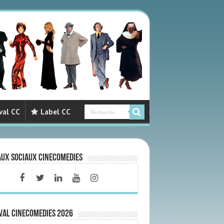
val CC
Label CC
aux sociaux CineComedies
VAL CINECOMEDIES 2026