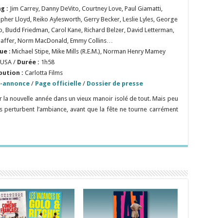
ng :
Jim Carrey, Danny DeVito, Courtney Love, Paul Giamatti,
opher Lloyd, Reiko Aylesworth, Gerry Becker, Leslie Lyles, George
o, Budd Friedman, Carol Kane, Richard Belzer, David Letterman,
haffer, Norm MacDonald, Emmy Collins…
ue
: Michael Stipe, Mike Mills (R.E.M.), Norman Henry Mamey
USA /
Durée :
1h58
bution :
Carlotta Films
-annonce
/
Page officielle
/
Dossier de presse
r la nouvelle année dans un vieux manoir isolé de tout. Mais peu
s perturbent l’ambiance, avant que la fête ne tourne carrément