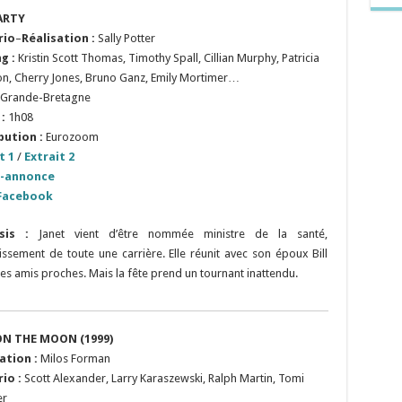
ARTY
rio
–
Réalisation :
Sally Potter
ng :
Kristin Scott Thomas, Timothy Spall, Cillian Murphy, Patricia
on, Cherry Jones, Bruno Ganz, Emily Mortimer…
Grande-Bretagne
:
1h08
bution :
Eurozoom
t 1
/
Extrait 2
-annonce
Facebook
psis :
Janet vient d’être nommée ministre de la santé,
tissement de toute une carrière. Elle réunit avec son époux Bill
es amis proches. Mais la fête prend un tournant inattendu.
N THE MOON (1999)
ation :
Milos Forman
io :
Scott Alexander, Larry Karaszewski, Ralph Martin, Tomi
er