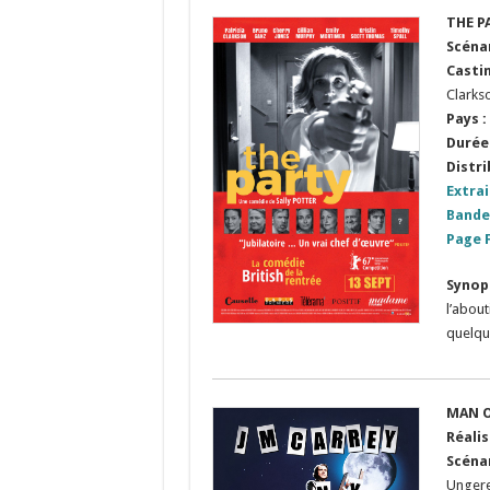
THE P
S
céna
Casti
Clarks
Pays :
Durée 
Distri
Extrai
Bande
Page 
Syno
l’abou
quelqu
MAN O
Réalis
S
cénar
Unger