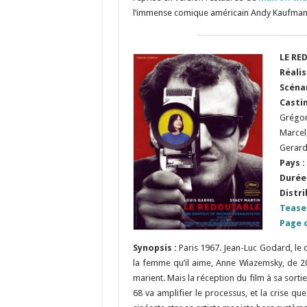
l’immense comique américain Andy Kaufman
LE RE
Réalis
S
cénar
Casti
Grégor
Marcel
Gerar
Pays :
Durée 
Distri
Tease
Page o
Synopsis :
Paris 1967. Jean-Luc Godard, le 
la femme qu’il aime, Anne Wiazemsky, de 20 
marient. Mais la réception du film à sa sor
68 va amplifier le processus, et la crise q