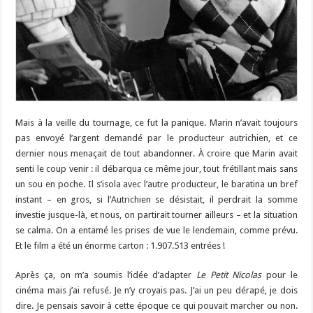
Mais à la veille du tournage, ce fut la panique. Marin n’avait toujours
pas envoyé l’argent demandé par le producteur autrichien, et ce
dernier nous menaçait de tout abandonner. À croire que Marin avait
senti le coup venir : il débarqua ce même jour, tout frétillant mais sans
un sou en poche. Il s’isola avec l’autre producteur, le baratina un bref
instant – en gros, si l’Autrichien se désistait, il perdrait la somme
investie jusque-là, et nous, on partirait tourner ailleurs – et la situation
se calma. On a entamé les prises de vue le lendemain, comme prévu.
Et le film a été un énorme carton : 1.907.513 entrées !
Après ça, on m’a soumis l’idée d’adapter
Le Petit Nicolas
pour le
cinéma mais j’ai refusé. Je n’y croyais pas. J’ai un peu dérapé, je dois
dire. Je pensais savoir à cette époque ce qui pouvait marcher ou non.