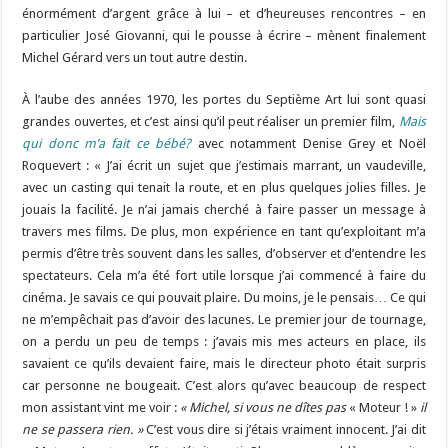
énormément d’argent grâce à lui – et d’heureuses rencontres – en
particulier José Giovanni, qui le pousse à écrire – mènent finalement
Michel Gérard vers un tout autre destin.
À l’aube des années 1970, les portes du Septième Art lui sont quasi
grandes ouvertes, et c’est ainsi qu’il peut réaliser un premier film,
Mais
qui donc m’a fait ce bébé?
avec notamment Denise Grey et Noël
Roquevert : « J’ai écrit un sujet que j’estimais marrant, un vaudeville,
avec un casting qui tenait la route, et en plus quelques jolies filles. Je
jouais la facilité. Je n’ai jamais cherché à faire passer un message à
travers mes films. De plus, mon expérience en tant qu’exploitant m’a
permis d’être très souvent dans les salles, d’observer et d’entendre les
spectateurs. Cela m’a été fort utile lorsque j’ai commencé à faire du
cinéma. Je savais ce qui pouvait plaire. Du moins, je le pensais… Ce qui
ne m’empêchait pas d’avoir des lacunes. Le premier jour de tournage,
on a perdu un peu de temps : j’avais mis mes acteurs en place, ils
savaient ce qu’ils devaient faire, mais le directeur photo était surpris
car personne ne bougeait. C’est alors qu’avec beaucoup de respect
mon assistant vint me voir :
« Michel, si vous ne dîtes pas
« Moteur ! »
il
ne se passera rien. »
C’est vous dire si j’étais vraiment innocent. J’ai dit