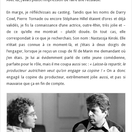
En marge, je réfléchissais au casting. Tandis que les noms de Darry
Cowl, Pierre Tornade ou encore Stéphane Hillel étaient d’ores et déjà
validés, je fis la connaissance d’une actrice, outre-Rhin, très jolie et –
de ce qu’elle me montrait – plutôt douée. En tout cas, elle
correspondait à ce que je recherchais. Son nom : Nastassja Kinski. Elle
n’était pas connue à ce moment-là, et j’étais à deux doigts de
l’engager, lorsque je reçus un coup de fil de Marin me demandant où
j’en étais. Je lui ai évidemment parlé de cette jeune comédienne,
parfaite pour le rôle, mais il me coupa aussi sec :
« Laisse-la repartir, le
producteur autrichien veut
qu’on engage
sa copine ! »
On a donc
engagé la copine du producteur, extrêmement jolie aussi, et pas si
mauvaise que ça en fin de compte.