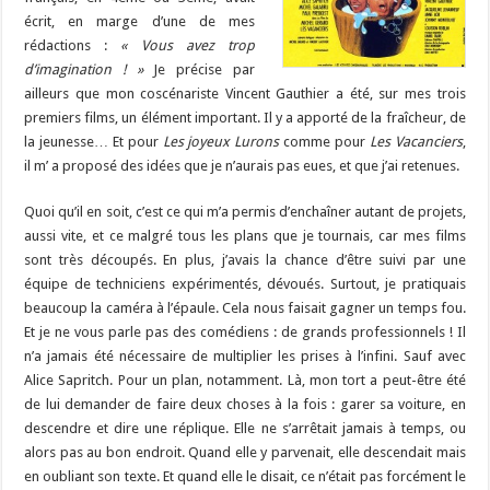
écrit, en marge d’une de mes
rédactions :
« Vous avez trop
d’imagination ! »
Je précise par
ailleurs que mon coscénariste Vincent Gauthier a été, sur mes trois
premiers films, un élément important. Il y a apporté de la fraîcheur, de
la jeunesse… Et pour
Les joyeux Lurons
comme pour
Les Vacanciers
,
il m’ a proposé des idées que je n’aurais pas eues, et que j’ai retenues.
Quoi qu’il en soit, c’est ce qui m’a permis d’enchaîner autant de projets,
aussi vite, et ce malgré tous les plans que je tournais, car mes films
sont très découpés. En plus, j’avais la chance d’être suivi par une
équipe de techniciens expérimentés, dévoués. Surtout, je pratiquais
beaucoup la caméra à l’épaule. Cela nous faisait gagner un temps fou.
Et je ne vous parle pas des comédiens : de grands professionnels ! Il
n’a jamais été nécessaire de multiplier les prises à l’infini. Sauf avec
Alice Sapritch. Pour un plan, notamment. Là, mon tort a peut-être été
de lui demander de faire deux choses à la fois : garer sa voiture, en
descendre et dire une réplique. Elle ne s’arrêtait jamais à temps, ou
alors pas au bon endroit. Quand elle y parvenait, elle descendait mais
en oubliant son texte. Et quand elle le disait, ce n’était pas forcément le