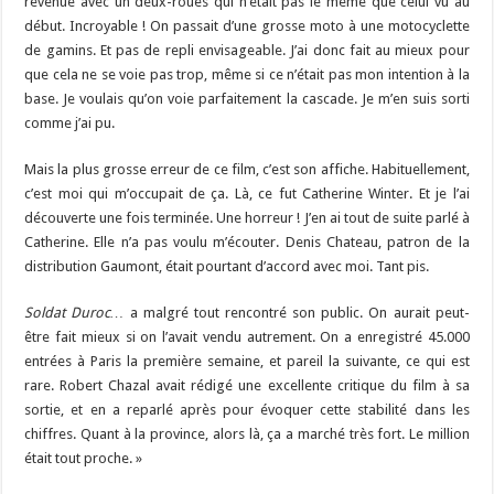
revenue avec un deux-roues qui n’était pas le même que celui vu au
début. Incroyable ! On passait d’une grosse moto à une motocyclette
de gamins. Et pas de repli envisageable. J’ai donc fait au mieux pour
que cela ne se voie pas trop, même si ce n’était pas mon intention à la
base. Je voulais qu’on voie parfaitement la cascade. Je m’en suis sorti
comme j’ai pu.
Mais la plus grosse erreur de ce film, c’est son affiche. Habituellement,
c’est moi qui m’occupait de ça. Là, ce fut Catherine Winter. Et je l’ai
découverte une fois terminée. Une horreur ! J’en ai tout de suite parlé à
Catherine. Elle n’a pas voulu m’écouter. Denis Chateau, patron de la
distribution Gaumont, était pourtant d’accord avec moi. Tant pis.
Soldat Duroc…
a malgré tout rencontré son public. On aurait peut-
être fait mieux si on l’avait vendu autrement. On a enregistré 45.000
entrées à Paris la première semaine, et pareil la suivante, ce qui est
rare. Robert Chazal avait rédigé une excellente critique du film à sa
sortie, et en a reparlé après pour évoquer cette stabilité dans les
chiffres. Quant à la province, alors là, ça a marché très fort. Le million
était tout proche. »