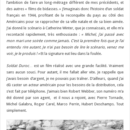
l’ambition de faire un long-métrage différent de mes précédents, et
des autres « films de bidasses. » J’imaginais donc l’histoire d’un soldat
français en 1944, profitant de la reconquête du pays au côté des
Américains pour se rapprocher de sa ville natale et de sa bien-aimée.
J’ai donné le scénario à Catherine Winter, que je connaissais, et elle m’a
recontacté rapidement, très enthousiaste :
« Michel, j’ai passé avec
mon mari une soirée comme jamais. C’est la première fois que je l’ai
entendu rire autant. Je n’ai pas besoin de lire le scénario, venez me
voir, je le produis ! »
Et la signature eut lieu dans la foulée.
Soldat Duroc…
est un film réalisé avec une grande facilité. Vraiment
sans aucun souci. Pour autant, il me fallait aller vite. Je rappelle que
j’avais besoin d’argent, je ne pouvais pas traîner. D’ailleurs, quand j’ai
dû caster un acteur américain pour les besoins de la distribution, cela
s’est fait par téléphone. J’aimais bien Robert Webber, son numéro m’a
été donné par son agent, et il nous a rejoint, avec Pierre Tornade,
Michel Galabru, Roger Carel, Marco Perrin, Hubert Deschamps. Tout
simplement.