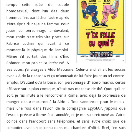
temps cette idée de couple
homosexuel, dont l’un des deux
hommes finit par lâcher l’autre après
s’être épris d’une jeune femme. Pour
jouer ce personnage ambivalent,
mon choix s’est très vite porté sur
Fabrice Luchini qui avait à ce
moment-là le physique de l’emploi.
Même s’il sortait des films d’Éric
Rohmer, mon projet l’a intéressé. À
ses côtés, j’envisageais Aldo Maccione. Celui-ci enchaînait les succès
avec « Aldo la classe ! » et ça m’amusait de lui faire jouer un tel contre-
emploi. D’autant qu’à la base, son personnage d’hétéro macho, certes
efficace sur le plan comique, n’était pas ma tasse de thé. Quoi qu’il en
soit, je fus invité à le rencontrer à Rome, avec déjà la promesse de
manger des « macaroni à la Aldo. » Tout s’annonçait pour le mieux,
mais une fois dans l’avion de la compagnie EgyptAir, j’appris que
l’escale prévue à Rome était annulée, et je me suis retrouvé au Caire,
coincé dans l’aéroport sans téléphone, et sans autre choix que de
cohabiter avec un inconnu dans ma chambre d’hôtel. Bref, j’en suis