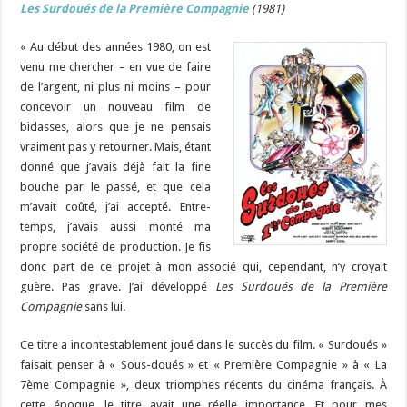
Les Surdoués de la Première Compagnie
(1981)
« Au début des années 1980, on est
venu me chercher – en vue de faire
de l’argent, ni plus ni moins – pour
concevoir un nouveau film de
bidasses, alors que je ne pensais
vraiment pas y retourner. Mais, étant
donné que j’avais déjà fait la fine
bouche par le passé, et que cela
m’avait coûté, j’ai accepté. Entre-
temps, j’avais aussi monté ma
propre société de production. Je fis
donc part de ce projet à mon associé qui, cependant, n’y croyait
guère. Pas grave. J’ai développé
Les Surdoués de la Première
Compagnie
sans lui.
Ce titre a incontestablement joué dans le succès du film. « Surdoués »
faisait penser à « Sous-doués » et « Première Compagnie » à « La
7ème Compagnie », deux triomphes récents du cinéma français. À
cette époque, le titre avait une réelle importance. Et pour mes