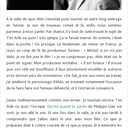
À la suite de quoi Aldo s’envolait pour tourner un autre long-métrage
en Tunisie. Je suis de nouveau convié et là, enfin, nous sommes
parvenus à nous parler. Par chance, il a tout de suite trouvé le sujet de
T’es folle ou quoi
? très sympa. Ça le faisait marrer. En somme, c’était
dans la poche ! Ou presque. Le lendemain, de retour en France, je
reçus un coup de fil du producteur, furieux :
« Michel, si on n’a pas
Aldo, je ne fais pas le film ! »
Je ne comprenais pas, Aldo était sur le
point de signer. Mon producteur enchaîna :
« Il est furieux ! Il trouve
que son rôle est insuffisant. Il faut absolument modifier le scénario
et lui donner plus de consistance. »
De fait, je me suis remis au travail,
j’ai amélioré le personnage d’Aldo, en trouvant notamment l’occasion
de lui faire faire son fameux déhanché, et il s’est laissé convaincre.
J’avais malheureusement commis une erreur. Je tournais encore
T’es
folle ou quoi ?
lorsque
Tais-toi quand tu parles
de Philippe Clair est
sorti. Je suis allé le voir. Et une fois dans la salle, je n’ai pas tardé à
comprendre que j’allais dans le mur avec mon film. Ce que je
préparais était à contre-courant de ce que je voyais. Et à entendre les