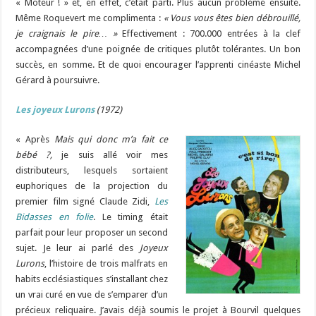
« Moteur ! » et, en effet, c’était parti. Plus aucun problème ensuite.
Même Roquevert me complimenta :
« Vous vous êtes bien débrouillé,
je craignais le pire… »
Effectivement : 700.000 entrées à la clef
accompagnées d’une poignée de critiques plutôt tolérantes. Un bon
succès, en somme. Et de quoi encourager l’apprenti cinéaste Michel
Gérard à poursuivre.
Les
joyeux
Lurons
(1972)
« Après
Mais qui donc m’a fait ce
bébé ?,
je suis allé voir mes
distributeurs, lesquels sortaient
euphoriques de la projection du
premier film signé Claude Zidi,
Les
Bidasses en folie
. Le timing était
parfait pour leur proposer un second
sujet. Je leur ai parlé des
Joyeux
Lurons
, l’histoire de trois malfrats en
habits ecclésiastiques s’installant chez
un vrai curé en vue de s’emparer d’un
précieux reliquaire. J’avais déjà soumis le projet à Bourvil quelques