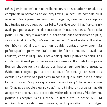
Hélas, j’avais commis une nouvelle erreur. Mon scénario ne tenait pas
compte de la personnalité de Jerry Lewis. J’ai écrit une comédie où il
avait un rôle à jouer, au sens psychologique, sans les catastrophes
habituelles provoquées par sa folie. Pour être tout à fait franc, je n’y
avais pas pensé avant et, de toute façon, je n’aurais pas su écrire cela
pour lui. Bon, Jerry m’avait dit qu’il ferait quelques petits trucs en plus,
ses « spécialités. » Or, il n’a rien fait parce qu’il était malade. Il sortait
de l’hôpital où il avait subi un double pontage coronarien. Sa
préoccupation première était donc de faire attention. Il avait sa
roulotte, et c’est lui qui nous prévenait quand il pouvait en sortir. Les
conditions étaient particulières sur ce tournage. Il appelait son psy à
Boston chaque jour, ça durait des heures, sur une ligne spéciale,
évidemment payée par la production. Enfin, tout ça, ce sont des
détails. Et ce n’est pas pour ces raisons-là que le film est en partie
loupé. J’insiste : c’est parce que je n’ai pas écrit ce qu’il fallait, et comme
je n’étais pas capable d’écrire ce qu’il aurait fallu, je n’aurais jamais dû
accepter ce projet. C’est l’accord de Michel Blanc qui m’a véritablement
poussé à accepter. Sans surprise, le film a été un échec. 636.314
entrées. Toujours dans ma moyenne, sauf que cette fois le budget