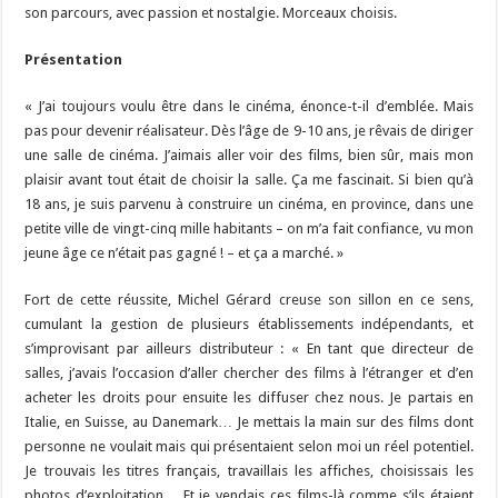
son parcours, avec passion et nostalgie. Morceaux choisis.
Présentation
« J’ai toujours voulu être dans le cinéma, énonce-t-il d’emblée. Mais
pas pour devenir réalisateur. Dès l’âge de 9-10 ans, je rêvais de diriger
une salle de cinéma. J’aimais aller voir des films, bien sûr, mais mon
plaisir avant tout était de choisir la salle. Ça me fascinait. Si bien qu’à
18 ans, je suis parvenu à construire un cinéma, en province, dans une
petite ville de vingt-cinq mille habitants – on m’a fait confiance, vu mon
jeune âge ce n’était pas gagné ! – et ça a marché. »
Fort de cette réussite, Michel Gérard creuse son sillon en ce sens,
cumulant la gestion de plusieurs établissements indépendants, et
s’improvisant par ailleurs distributeur : « En tant que directeur de
salles, j’avais l’occasion d’aller chercher des films à l’étranger et d’en
acheter les droits pour ensuite les diffuser chez nous. Je partais en
Italie, en Suisse, au Danemark… Je mettais la main sur des films dont
personne ne voulait mais qui présentaient selon moi un réel potentiel.
Je trouvais les titres français, travaillais les affiches, choisissais les
photos d’exploitation… Et je vendais ces films-là comme s’ils étaient