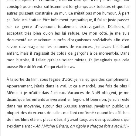
constipé pour rester suffisamment longtemps aux toilettes et que les
autres puissent construire un mur
.
Ce n’était pas mon humour. À part
ça, Balducci était un être infiniment sympathique, il fallait juste passer
sur ce genre d’inventions totalement extravagantes. D’ailleurs, il
acceptait très bien qu’on les lui refuse. De mon côté, je me suis
documenté un maximum auprès d’organismes spécialisés afin d’en
savoir davantage sur les colonies de vacances. J’en avais fait étant
enfant, mais il s’agissait de colos de garçons à ce moment-là. Dans
mon histoire, il fallait qu’elles soient mixtes. Et j’imaginais que cela
puisse être différent. Ce qui était le cas.
À la sortie du film, sous l’égide d’UGC, je n’ai eu que des compliments.
Apparemment, j’étais dans le vrai. Et ça a marché, une fois de plus !
Même si je m’attendais à mieux. Vacances de Noël obligent, je me
disais que les enfants arriveraient en légion. Et bien non. Je suis resté
dans ma moyenne, autour des 600.000 entrées. J’avais un public. La
plupart des directeurs de salles me l’ont confirmé : quand les affiches
de mes films étaient placardées, il y avait toujours des spectateurs qui
s’exclamaient :
« Ah ! Michel Gérard, on rigole à chaque fois avec lui ! »