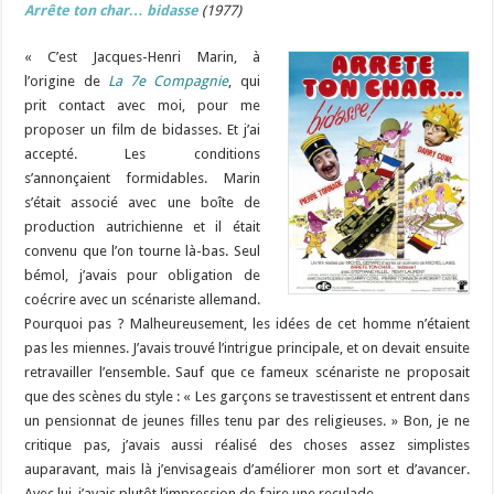
Arrête ton char… bidasse
(1977)
« C’est Jacques-Henri Marin, à
l’origine de
La 7e Compagnie
, qui
prit contact avec moi, pour me
proposer un film de bidasses. Et j’ai
accepté. Les conditions
s’annonçaient formidables. Marin
s’était associé avec une boîte de
production autrichienne et il était
convenu que l’on tourne là-bas. Seul
bémol, j’avais pour obligation de
coécrire avec un scénariste allemand.
Pourquoi pas ? Malheureusement, les idées de cet homme n’étaient
pas les miennes. J’avais trouvé l’intrigue principale, et on devait ensuite
retravailler l’ensemble. Sauf que ce fameux scénariste ne proposait
que des scènes du style : « Les garçons se travestissent et entrent dans
un pensionnat de jeunes filles tenu par des religieuses. » Bon, je ne
critique pas, j’avais aussi réalisé des choses assez simplistes
auparavant, mais là j’envisageais d’améliorer mon sort et d’avancer.
Avec lui, j’avais plutôt l’impression de faire une reculade.