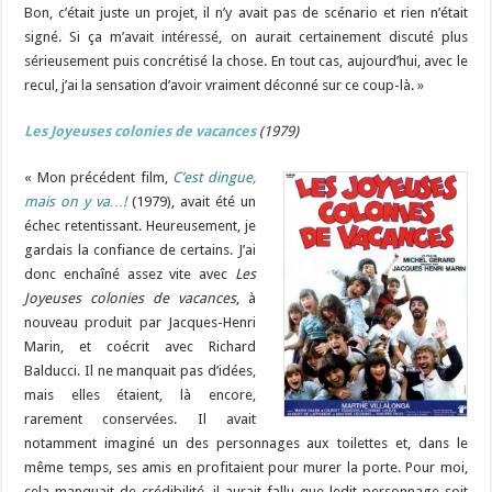
Bon, c’était juste un projet, il n’y avait pas de scénario et rien n’était
signé. Si ça m’avait intéressé, on aurait certainement discuté plus
sérieusement puis concrétisé la chose. En tout cas, aujourd’hui, avec le
recul, j’ai la sensation d’avoir vraiment déconné sur ce coup-là. »
Les Joyeuses colonies de vacances
(1979)
« Mon précédent film,
C’est dingue,
mais on y va…!
(1979), avait été un
échec retentissant. Heureusement, je
gardais la confiance de certains. J’ai
donc enchaîné assez vite avec
Les
Joyeuses colonies de vacances
, à
nouveau produit par Jacques-Henri
Marin, et coécrit avec Richard
Balducci. Il ne manquait pas d’idées,
mais elles étaient, là encore,
rarement conservées. Il avait
notamment imaginé un des personnages aux toilettes et, dans le
même temps, ses amis en profitaient pour murer la porte. Pour moi,
cela manquait de crédibilité, il aurait fallu que ledit personnage soit