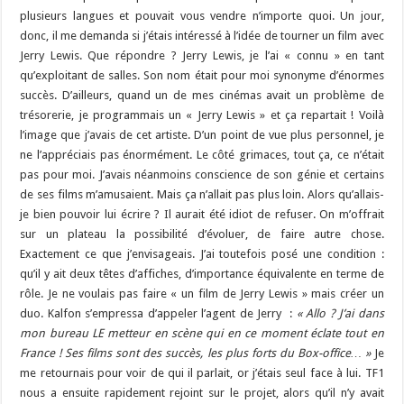
plusieurs langues et pouvait vous vendre n’importe quoi. Un jour,
donc, il me demanda si j’étais intéressé à l’idée de tourner un film avec
Jerry Lewis. Que répondre ? Jerry Lewis, je l’ai « connu » en tant
qu’exploitant de salles. Son nom était pour moi synonyme d’énormes
succès. D’ailleurs, quand un de mes cinémas avait un problème de
trésorerie, je programmais un « Jerry Lewis » et ça repartait ! Voilà
l’image que j’avais de cet artiste. D’un point de vue plus personnel, je
ne l’appréciais pas énormément. Le côté grimaces, tout ça, ce n’était
pas pour moi. J’avais néanmoins conscience de son génie et certains
de ses films m’amusaient. Mais ça n’allait pas plus loin. Alors qu’allais-
je bien pouvoir lui écrire ? Il aurait été idiot de refuser. On m’offrait
sur un plateau la possibilité d’évoluer, de faire autre chose.
Exactement ce que j’envisageais. J’ai toutefois posé une condition :
qu’il y ait deux têtes d’affiches, d’importance équivalente en terme de
rôle. Je ne voulais pas faire « un film de Jerry Lewis » mais créer un
duo. Kalfon s’empressa d’appeler l’agent de Jerry :
« Allo ? J’ai dans
mon bureau LE metteur en scène qui en ce moment éclate tout en
France ! Ses films sont des succès, les plus forts du Box-office… »
Je
me retournais pour voir de qui il parlait, or j’étais seul face à lui. TF1
nous a ensuite rapidement rejoint sur le projet, alors qu’il n’y avait