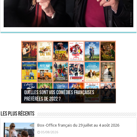
Quelles sont vos comédies françaises
Quel est votre personnage préféré du Père
Quelles sont vos comédies françaises
Quels sont vos 3 comédies de Jean-Marie Poiré
préférées de 2022 ?
Noël est une ordure ?
préférées de 2021 ?
Quel est votre « Gendarme » préféré ?
préférées ?
Quel est votre « Tati » préféré ?
Quel est votre « bronzé » préféré ?
Les plus récents
Box-Office français du 29 juillet au 4 août 2026
05/08/2026