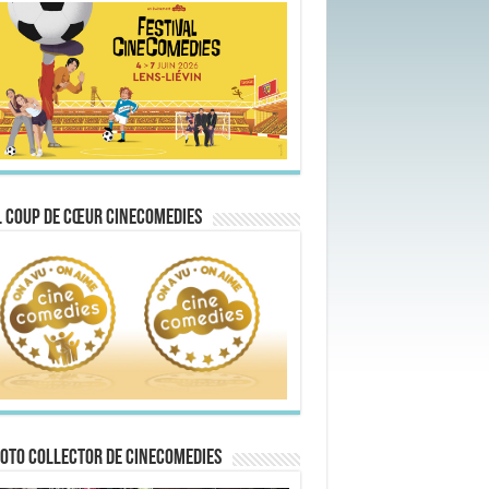
 Coup de Cœur CineComedies
oto collector de CineComedies