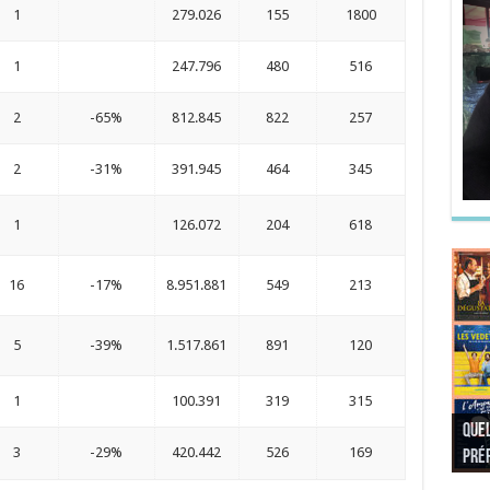
1
279.026
155
1800
1
247.796
480
516
2
-65%
812.845
822
257
2
-31%
391.945
464
345
1
126.072
204
618
16
-17%
8.951.881
549
213
5
-39%
1.517.861
891
120
1
100.391
319
315
Quel
Quel
Quel
Quel
3
-29%
420.442
526
169
préf
Noël
préf
Quel
pré
Quel
Quel