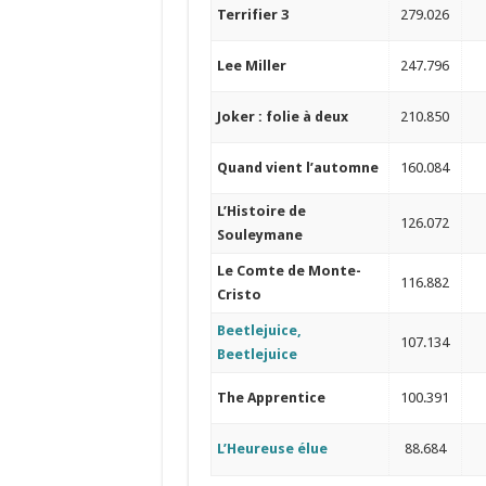
Terrifier 3
279.026
Lee Miller
247.796
Joker : folie à deux
210.850
Quand vient l’automne
160.084
L’Histoire de
126.072
Souleymane
Le Comte de Monte-
116.882
Cristo
Beetlejuice,
107.134
Beetlejuice
The Apprentice
100.391
L’Heureuse élue
88.684