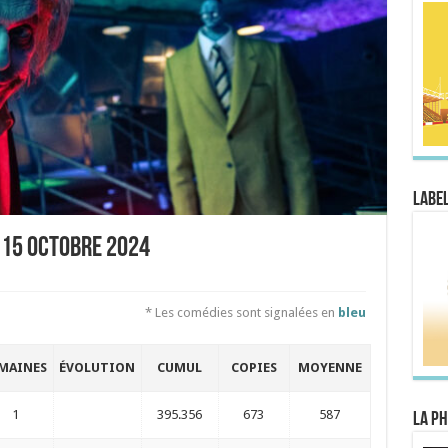
Label
 15 octobre 2024
* Les comédies sont signalées en
bleu
MAINES
ÉVOLUTION
CUMUL
COPIES
MOYENNE
1
395.356
673
587
La Ph