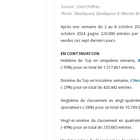
Source : Ciné Chiffres
Photo : Beetlejuice, Beetlejuice © Warner Br
Après une semaine du 2 au 8 octobre 2024
octobre 2024 gagne 220.000 entrées par ra
vendus ces sept derniers jours.
EN CONTINUATION
Huitième du Top en cinquième semaine,
B
(-39%) pour un total de 1.517.861 entrées.
Dixième du Top en troisième semaine,
L’He
(-29%) pour un total de 420.442 entrées.
Vingtième du classement en vingt-quatri
spectateurs (-28%) pour un total de 10.749.3
Vingt-et-unième du classement en quatri
(-49%) pour un total de 255.685 entrées.