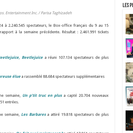
Les p
os. Entertainment Inc. / Parisa Taghizadeh
 à 2.240.545 spectateurs, le Box-office français du 9 au 15
pport à la semaine précédente. Résultat : 2.461.991 tickets
eetlejuice, Beetlejuice
a réuni 107.134 spectateurs de plus
ureuse élue
a rassemblé 88.684 spectateurs supplémentaires
ème semaine,
Un p’tit truc en plus
a capté 20.704 nouveaux
51 entrées.
ème semaine,
Les Barbares
a attiré 19.818 spectateurs de plus