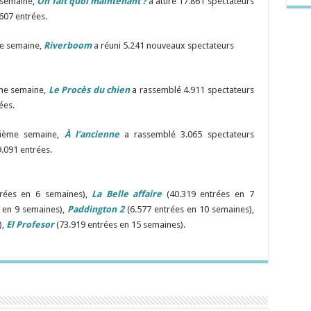
 semaine,
On fait quoi maintenant ?
a attiré 17.861 spectateurs
607 entrées.
me semaine,
Riverboom
a réuni 5.241 nouveaux spectateurs
ème semaine,
Le Procès du chien
a rassemblé 4.911 spectateurs
ées.
xième semaine,
À l’ancienne
a rassemblé 3.065 spectateurs
.091 entrées.
trées en 6 semaines),
La Belle affaire
(40.319 entrées en 7
s en 9 semaines),
Paddington 2
(6.577 entrées en 10 semaines),
),
El Profesor
(73.919 entrées en 15 semaines).