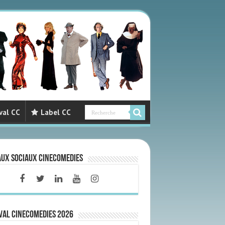
val CC
Label CC
aux sociaux CineComedies
VAL CINECOMEDIES 2026