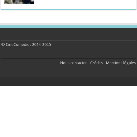
© CineComedies 2014-2025
Nous contacter
-
Crédits
-
Mentions légales