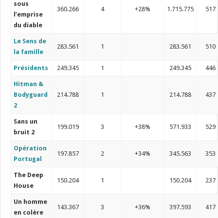
sous
360.266
4
+28%
1.715.775
517
l’emprise
du diable
Le Sens de
283.561
1
283.561
510
la famille
Présidents
249.345
1
249.345
446
Hitman &
Bodyguard
214.788
1
214.788
437
2
Sans un
199.019
3
+38%
571.933
529
bruit 2
Opération
197.857
2
+34%
345.563
353
Portugal
The Deep
150.204
1
150.204
237
House
Un homme
143.367
3
+36%
397.593
417
en colère