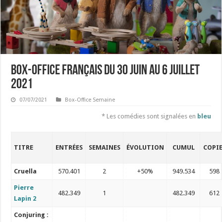
Box-office français du 30 juin au 6 juillet
2021
07/07/2021
Box-Office Semaine
* Les comédies sont signalées en
bleu
TITRE
ENTRÉES
SEMAINES
ÉVOLUTION
CUMUL
COPI
Cruella
570.401
2
+50%
949.534
598
Pierre
482.349
1
482.349
612
Lapin 2
Conjuring :