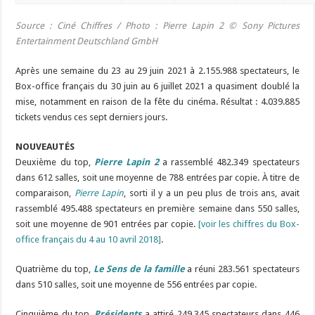
Source : Ciné Chiffres / Photo : Pierre Lapin 2
© Sony Pictures
Entertainment Deutschland GmbH
Après une semaine du 23 au 29 juin 2021 à 2.155.988 spectateurs, le
Box-office français du 30 juin au 6 juillet 2021 a quasiment doublé la
mise, notamment en raison de la fête du cinéma. Résultat : 4.039.885
tickets vendus ces sept derniers jours.
NOUVEAUTÉS
Deuxième du top,
Pierre Lapin 2
a rassemblé 482.349 spectateurs
dans 612 salles, soit une moyenne de 788 entrées par copie. À titre de
comparaison,
Pierre Lapin
, sorti il y a un peu plus de trois ans, avait
rassemblé 495.488 spectateurs en première semaine dans 550 salles,
soit une moyenne de 901 entrées par copie.
[voir les chiffres du Box-
office français du 4 au 10 avril 2018]
.
Quatrième du top,
Le Sens de la famille
a réuni 283.561 spectateurs
dans 510 salles, soit une moyenne de 556 entrées par copie.
Cinquième du top,
Présidents
a attiré 249.345 spectateurs dans 446