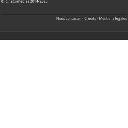
© CineComedies 2014-2025
Nous contacter
-
Crédits
-
Mentions légales