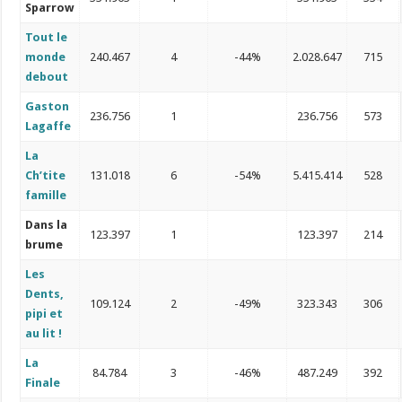
Sparrow
Tout le
monde
240.467
4
-44%
2.028.647
715
debout
Gaston
236.756
1
236.756
573
Lagaffe
La
Ch’tite
131.018
6
-54%
5.415.414
528
famille
Dans la
123.397
1
123.397
214
brume
Les
Dents,
109.124
2
-49%
323.343
306
pipi et
au lit !
La
84.784
3
-46%
487.249
392
Finale