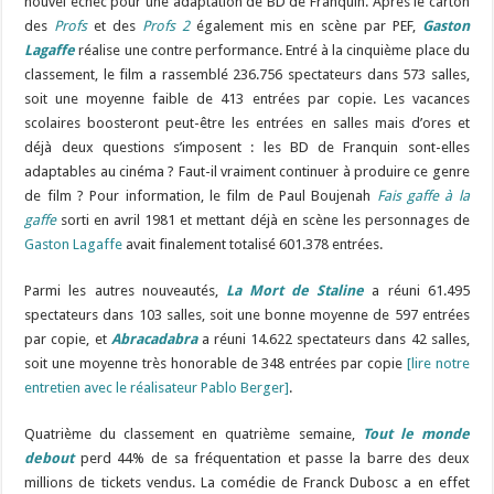
nouvel échec pour une adaptation de BD de Franquin. Après le carton
des
Profs
et des
Profs 2
également mis en scène par PEF,
Gaston
Lagaffe
réalise une contre performance. Entré à la cinquième place du
classement, le film a rassemblé 236.756 spectateurs dans 573 salles,
soit une moyenne faible de 413 entrées par copie. Les vacances
scolaires boosteront peut-être les entrées en salles mais d’ores et
déjà deux questions s’imposent : les BD de Franquin sont-elles
adaptables au cinéma ? Faut-il vraiment continuer à produire ce genre
de film ? Pour information, le film de Paul Boujenah
Fais gaffe à la
gaffe
sorti en avril 1981 et mettant déjà en scène les personnages de
Gaston Lagaffe
avait finalement totalisé 601.378 entrées.
Parmi les autres nouveautés,
La Mort de Staline
a réuni 61.495
spectateurs dans 103 salles, soit une bonne moyenne de 597 entrées
par copie, et
Abracadabra
a réuni 14.622 spectateurs dans 42 salles,
soit une moyenne très honorable de 348 entrées par copie
[lire notre
entretien avec le réalisateur Pablo Berger]
.
Quatrième du classement en quatrième semaine,
Tout le monde
debout
perd 44% de sa fréquentation et passe la barre des deux
millions de tickets vendus. La comédie de Franck Dubosc a en effet