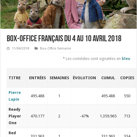
Box-office français du 4 au 10 avril 2018
11/04/2018
Box-Office Semaine
* Les comédies sont signalées en
bleu
TITRE
ENTRÉES
SEMAINES
ÉVOLUTION
CUMUL
COPIES
Pierre
495.488
1
495.488
550
Lapin
Ready
Player
470.177
2
-47%
1.359.965
713
One
Red
331.963
1
331.963
334