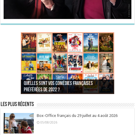
Quelles sont vos comédies françaises
Quel est votre personnage préféré du Père
Quelles sont vos comédies françaises
Quels sont vos 3 comédies de Jean-Marie Poiré
préférées de 2022 ?
Noël est une ordure ?
préférées de 2021 ?
Quel est votre « Gendarme » préféré ?
préférées ?
Quel est votre « Tati » préféré ?
Quel est votre « bronzé » préféré ?
Les plus récents
Box-Office français du 29 juillet au 4 août 2026
05/08/2026