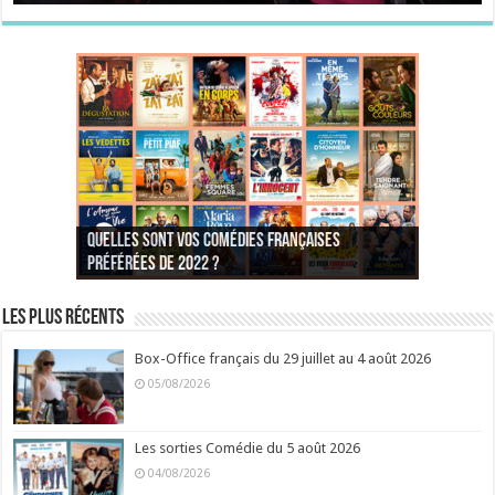
Quelles sont vos comédies françaises
Quel est votre personnage préféré du Père
Quelles sont vos comédies françaises
Quels sont vos 3 comédies de Jean-Marie Poiré
préférées de 2022 ?
Noël est une ordure ?
préférées de 2021 ?
Quel est votre « Gendarme » préféré ?
préférées ?
Quel est votre « Tati » préféré ?
Quel est votre « bronzé » préféré ?
Les plus récents
Box-Office français du 29 juillet au 4 août 2026
05/08/2026
Les sorties Comédie du 5 août 2026
04/08/2026