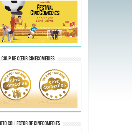
 Coup de Cœur CineComedies
oto collector de CineComedies