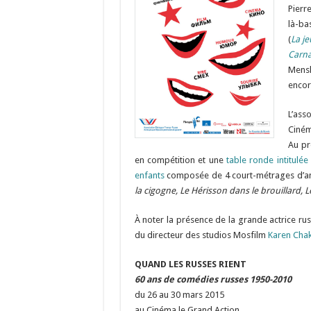
Pierr
là-ba
(
La je
Carna
Mens
encor
L’ass
Ciném
Au pr
en compétition et une
table ronde intitulée
enfants
composée de 4 court-métrages d’ani
la cigogne, Le Hérisson dans le brouillard, 
À noter la présence de la grande actrice ru
du directeur des studios Mosfilm
Karen Cha
QUAND LES RUSSES RIENT
60 ans de comédies russe
s 1950-2010
du 26 au 30 mars 2015
au Cinéma le Grand Action