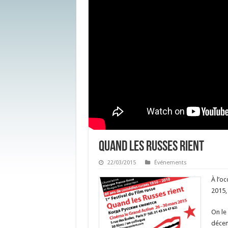
Quand les Russes rient
22/03/2015
Événements
À l’o
2015,
On le
décen