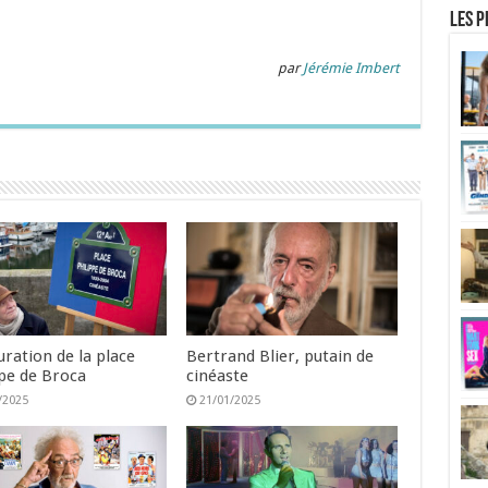
Les p
par
Jérémie Imbert
ration de la place
Bertrand Blier, putain de
ppe de Broca
cinéaste
/2025
21/01/2025