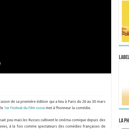
Label
ccasion de sa première édition qui a lieu à Paris du 26 au 30 mars
 le
1er Festival du Film russe
met à l’honneur la comédie.
 sait peu mais les Russes cultivent le cinéma comique depuis des
La Ph
nies, à la fois comme spectateurs (les comédies françaises de