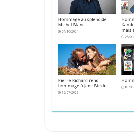
Hommage au splendide
Homma
Michel Blanc
Kamin
mais 
04/10/2024
25/09
Pierre Richard rend
Homma
hommage à Jane Birkin
03/06
16/07/2023