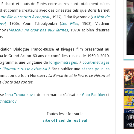
e Richard et Louis de Funès entre autres sont totalement cultes
s) et comme créateurs avec des cinéastes tels que Boris Barnet
une fille au carton à chapeau
, 1927), Eldar Ryazanov (
La Nuit de
val
, 1956), Youri Tchoulyoukin (
Les Filles
, 1962), Vladimir
hov (
Moscou ne croit pas aux larmes
, 1979) et bien d’autres
e.
ociation Dialogue Franco-Russe et Rivages film présentent au
a le Grand Action 60 ans de comédies russes de 1950 à 2010.
ogramme, une vingtaine de
longs-métrages
, 7
court-métrages
 :
L’humour russe existe-t-il ?
S
ans oublier une
séance pour les
mation de Iouri Norstein :
La Renarde et le lièvre, Le Héron et
Le Conte des contes
.
sse
Inna Tchourikova
, de son mari le réalisateur
Gleb Panfilov
et
khnazarov
.
Toutes les infos sur le
Quel
Quel
Quel
Quel
site officiel du festival
préf
Noël
préf
Quel
pré
Quel
Quel