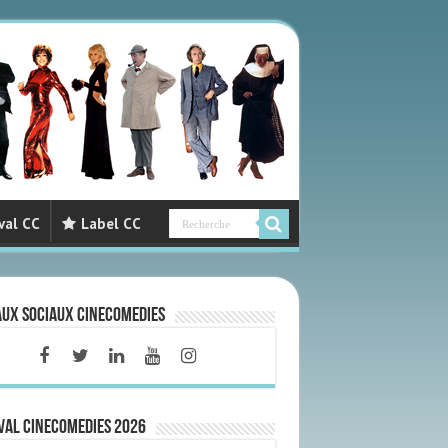
val CC
Label CC
aux sociaux CineComedies
VAL CINECOMEDIES 2026