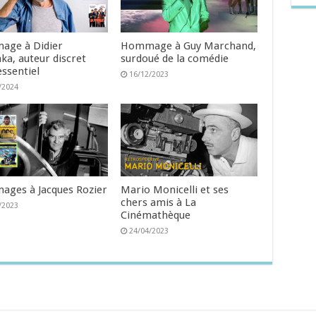
ge à Didier
Hommage à Guy Marchand,
ka, auteur discret
surdoué de la comédie
essentiel
16/12/2023
/2024
ges à Jacques Rozier
Mario Monicelli et ses
chers amis à La
/2023
Cinémathèque
24/04/2023