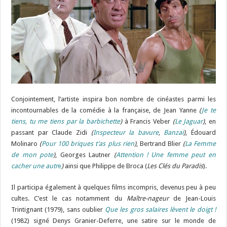
Conjointement, l’artiste inspira bon nombre de cinéastes parmi les
incontournables de la comédie à la française, de Jean Yanne
(
Je te
tiens, tu me tiens par la barbichette
)
à Francis Veber
(
Le Jaguar
)
, en
passant par Claude Zidi
(
Inspecteur la bavure
,
Banzaï
)
, Édouard
Molinaro
(
Pour 100 briques t’as plus rien
)
, Bertrand Blier
(
La Femme
de mon pote
)
, Georges Lautner
(
Attention ! Une femme peut en
cacher une autr
e
)
ainsi que Philippe de Broca (
Les Clés du Paradis
).
Il participa également à quelques films incompris, devenus peu à peu
cultes. C’est le cas notamment du
Maître-nageur
de Jean-Louis
Trintignant (1979), sans oublier
Que les gros salaires lèvent le doigt !
(1982) signé Denys Granier-Deferre, une satire sur le monde de