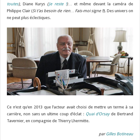
toutes
)
, Diane Kurys
(
Je reste !
)
… et même devant la caméra de
Philippe Clair (
Si t’as besoin de rien… Fais-moi signe !!
). Des univers on
ne peut plus éclectiques.
Ce n’est qu’en 2013 que l’acteur avait choisi de mettre un terme à sa
carrière, non sans un ultime coup d’éclat :
Quai d’Orsay
de Bertrand
Tavernier, en compagnie de Thierry Lhermitte.
par
Gilles Botineau