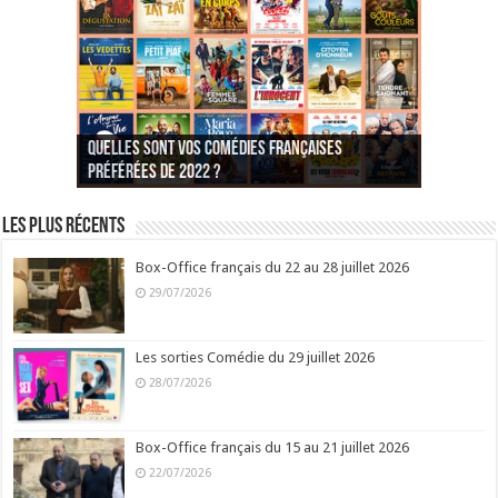
Quelles sont vos comédies françaises
Quel est votre personnage préféré du Père
Quelles sont vos comédies françaises
Quels sont vos 3 comédies de Jean-Marie Poiré
préférées de 2022 ?
Noël est une ordure ?
préférées de 2021 ?
Quel est votre « Gendarme » préféré ?
préférées ?
Quel est votre « Tati » préféré ?
Quel est votre « bronzé » préféré ?
Les plus récents
Box-Office français du 22 au 28 juillet 2026
29/07/2026
Les sorties Comédie du 29 juillet 2026
28/07/2026
Box-Office français du 15 au 21 juillet 2026
22/07/2026