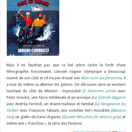
Mais il ne faudrait pas que ce bel arbre cache la forêt d’une
filmographie foisonnante. L’ancien nageur olympique a beaucoup
tourné de son côté et s’il n’a pas trouvé son
Mon nom est personne
, il
a tout de même su alterner les genres. On découvre ainsi un western
louchant du côté de
Mission : impossible
(
5 Hommes armés
avec
Peter Graves), une farce médiévale et picaresque
(
La Grande Bagarre
avec Andréa Ferréol), un drame mafieux et familial
(
La Vengeance du
Sicilien
avec Françoise Fabian), une comédie tiers-mondiste
(
Banana
Joe
)
, un giallo de Dario Argento
(
Quatre Mouches de velours gris
),
et
même une « franchise », la série des Piedone.