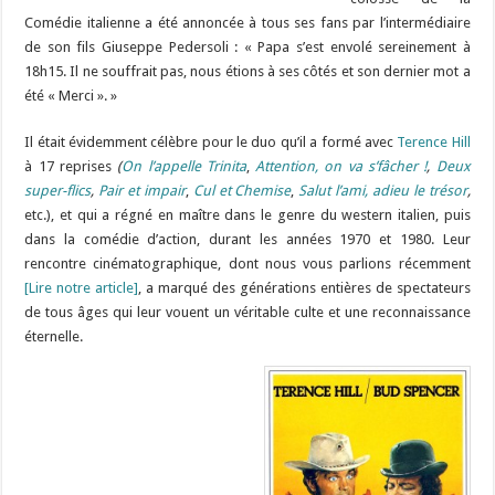
Comédie italienne a été annoncée à tous ses fans par l’intermédiaire
de son fils Giuseppe Pedersoli : « Papa s’est envolé sereinement à
18h15. Il ne souffrait pas, nous étions à ses côtés et son dernier mot a
été « Merci ». »
Il était évidemment célèbre pour le duo qu’il a formé avec
Terence Hill
à 17 reprises
(
On l’appelle Trinita
,
Attention, on va s’fâcher !
,
Deux
super-flics
,
Pair et impair
,
Cul et Chemise
,
Salut l’ami, adieu le trésor
,
etc.), et qui a régné en maître dans le genre du western italien, puis
dans la comédie d’action, durant les années 1970 et 1980. Leur
rencontre cinématographique, dont nous vous parlions récemment
[Lire notre article]
, a marqué des générations entières de spectateurs
de tous âges qui leur vouent un véritable culte et une reconnaissance
éternelle.