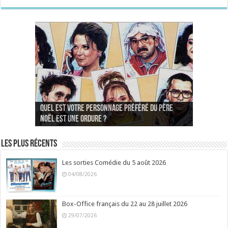
Quelles sont vos comédies françaises
Quel est votre personnage préféré du Père
Quelles sont vos comédies françaises
Quels sont vos 3 comédies de Jean-Marie Poiré
préférées de 2022 ?
Noël est une ordure ?
préférées de 2021 ?
Quel est votre « Gendarme » préféré ?
préférées ?
Quel est votre « Tati » préféré ?
Quel est votre « bronzé » préféré ?
Les plus récents
Les sorties Comédie du 5 août 2026
04/08/2026
Box-Office français du 22 au 28 juillet 2026
29/07/2026