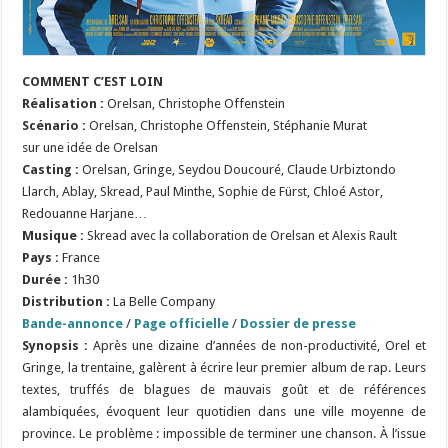
COMMENT C’EST LOIN
Réalisation :
Orelsan, Christophe Offenstein
Scénario :
Orelsan, Christophe Offenstein, Stéphanie Murat
sur une idée de Orelsan
Casting :
Orelsan, Gringe, Seydou Doucouré, Claude Urbiztondo
Llarch, Ablay, Skread, Paul Minthe, Sophie de Fürst, Chloé Astor,
Redouanne Harjane…
Musique :
Skread avec la collaboration de Orelsan et Alexis Rault
Pays :
France
Durée :
1h30
Distribution :
La Belle Company
Bande-annonce
/
Page officielle
/
Dossier de presse
Synopsis :
Après une dizaine d’années de non-productivité, Orel et
Gringe, la trentaine, galèrent à écrire leur premier album de rap. Leurs
textes, truffés de blagues de mauvais goût et de références
alambiquées, évoquent leur quotidien dans une ville moyenne de
province. Le problème : impossible de terminer une chanson. À l’issue