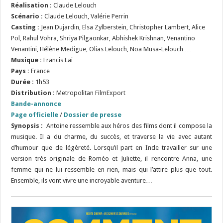
Réalisation :
Claude Lelouch
Scénario :
Claude Lelouch, Valérie Perrin
Casting :
Jean Dujardin, Elsa Zylberstein, Christopher Lambert, Alice
Pol, Rahul Vohra, Shriya Pilgaonkar, Abhishek Krishnan, Venantino
Venantini, Hélène Medigue, Olias Lelouch, Noa Musa-Lelouch …
Musique :
Francis Lai
Pays :
France
Durée :
1h53
Distribution :
Metropolitan FilmExport
Bande-annonce
Page officielle
/
Dossier de presse
Synopsis :
Antoine ressemble aux héros des films dont il compose la
musique. Il a du charme, du succès, et traverse la vie avec autant
d’humour que de légèreté. Lorsqu’il part en Inde travailler sur une
version très originale de Roméo et Juliette, il rencontre Anna, une
femme qui ne lui ressemble en rien, mais qui l’attire plus que tout.
Ensemble, ils vont vivre une incroyable aventure…