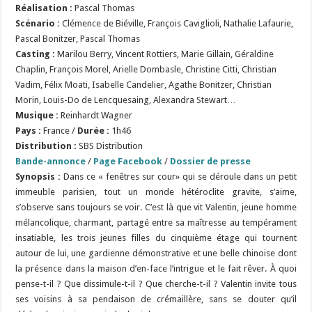
Réalisation :
Pascal Thomas
Scénario :
Clémence de Biéville, François Caviglioli, Nathalie Lafaurie,
Pascal Bonitzer, Pascal Thomas
Casting :
Marilou Berry, Vincent Rottiers, Marie Gillain, Géraldine
Chaplin, François Morel, Arielle Dombasle, Christine Citti, Christian
Vadim, Félix Moati, Isabelle Candelier, Agathe Bonitzer, Christian
Morin, Louis-Do de Lencquesaing, Alexandra Stewart…
Musique :
Reinhardt Wagner
Pays :
France /
Durée :
1h46
Distribution :
SBS Distribution
Bande-annonce
/
Page Facebook
/
Dossier de presse
Synopsis :
Dans ce « fenêtres sur cour» qui se déroule dans un petit
immeuble parisien, tout un monde hétéroclite gravite, s’aime,
s’observe sans toujours se voir. C’est là que vit Valentin, jeune homme
mélancolique, charmant, partagé entre sa maîtresse au tempérament
insatiable, les trois jeunes filles du cinquième étage qui tournent
autour de lui, une gardienne démonstrative et une belle chinoise dont
la présence dans la maison d’en-face l’intrigue et le fait rêver. À quoi
pense-t-il ? Que dissimule-t-il ? Que cherche-t-il ? Valentin invite tous
ses voisins à sa pendaison de crémaillère, sans se douter qu’il