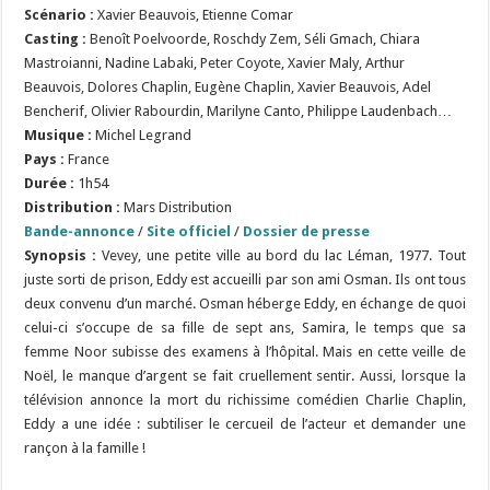
Scénario :
Xavier Beauvois, Etienne Comar
Casting :
Benoît Poelvoorde, Roschdy Zem, Séli Gmach, Chiara
Mastroianni, Nadine Labaki, Peter Coyote, Xavier Maly, Arthur
Beauvois, Dolores Chaplin, Eugène Chaplin, Xavier Beauvois, Adel
Bencherif, Olivier Rabourdin, Marilyne Canto, Philippe Laudenbach…
Musique :
Michel Legrand
Pays :
France
Durée :
1h54
Distribution :
Mars Distribution
Bande-annonce
/
Site officiel
/
Dossier de presse
Synopsis :
Vevey, une petite ville au bord du lac Léman, 1977. Tout
juste sorti de prison, Eddy est accueilli par son ami Osman. Ils ont tous
deux convenu d’un marché. Osman héberge Eddy, en échange de quoi
celui-ci s’occupe de sa fille de sept ans, Samira, le temps que sa
femme Noor subisse des examens à l’hôpital. Mais en cette veille de
Noël, le manque d’argent se fait cruellement sentir. Aussi, lorsque la
télévision annonce la mort du richissime comédien Charlie Chaplin,
Eddy a une idée : subtiliser le cercueil de l’acteur et demander une
rançon à la famille !