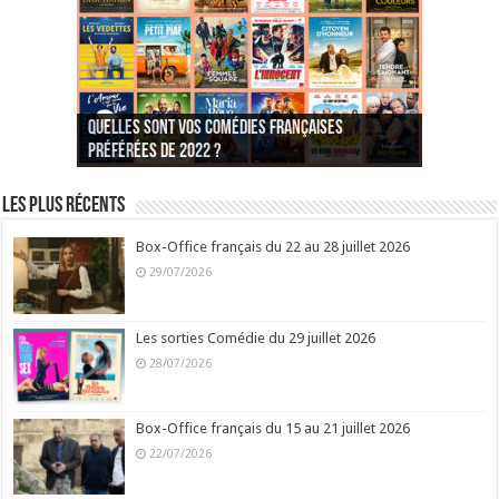
Quelles sont vos comédies françaises
Quel est votre personnage préféré du Père
Quelles sont vos comédies françaises
Quels sont vos 3 comédies de Jean-Marie Poiré
préférées de 2022 ?
Noël est une ordure ?
préférées de 2021 ?
Quel est votre « Gendarme » préféré ?
préférées ?
Quel est votre « Tati » préféré ?
Quel est votre « bronzé » préféré ?
Les plus récents
Box-Office français du 22 au 28 juillet 2026
29/07/2026
Les sorties Comédie du 29 juillet 2026
28/07/2026
Box-Office français du 15 au 21 juillet 2026
22/07/2026